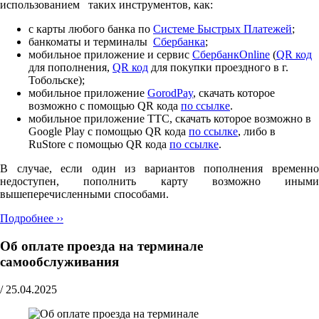
использованием таких инструментов, как:
с карты любого банка по
Cистеме Быстрых Платежей
;
банкоматы и терминалы
Сбербанка
;
мобильное приложение и сервис
СбербанкOnline
(
QR код
для пополнения,
QR код
для покупки проездного в г.
Тобольске);
мобильное приложение
GorodPay
, скачать которое
возможно с помощью QR кода
по ссылке
.
мобильное приложение ТТС, скачать которое возможно в
Google Play с помощью QR кода
по ссылке
, либо в
RuStore с помощью QR кода
по ссылке
.
В случае, если один из вариантов пополнения временно
недоступен, пополнить карту возможно иными
вышеперечисленными способами.
Подробнее ››
Об оплате проезда на терминале
самообслуживания
/
25.04.2025