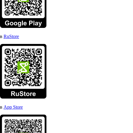
в
RuStore
в
App Store