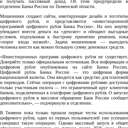
и получать пассивный доход. Об этом предупредили в
отделении Банка России по Тюменской области.
Мошенники создают сайты, имитирующие дизайн и логотипы
цифрового рубля, и представляются «инвестиционной
программой цифрового рубля Банка России». На них жертву
убеждают внести деньги на «депозит» и обещают выгодные
условия, подталкивая к быстрому принятию решения, пока
«порог входа низкий». Задача мошенников — вынудить
человека внести как можно большую сумму денежных средств.
«Инвестиционных программ цифрового рубля не существует.
Доверяйте только официальным источникам. Вся информация о
цифровом рубле опубликована на сайте Банка России.
Цифровой рубль Банка России — это цифровая форма
национальной валюты. Она вводится как средство для платежей
и переводов. Сейчас операции с цифровыми рублями доступны
только участникам пилота — это ограниченный круг клиентов
банков, подключенных к платформе цифрового рубля. О запуске
цифрового рубля в массовое обращение Банк России сообщит
дополнительно», — подчеркнули в отделении.
В Тюмени пока только прошли первые тесты использования
цифрового рубля, один из первых пользователей уже успешно
совершил такую операцию. Однако массовый запуск в общее