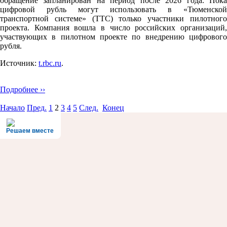
обращение запланирован на период после 2026 года. Пока
цифровой рубль могут использовать в «Тюменской
транспортной системе» (ТТС) только участники пилотного
проекта. Компания вошла в число российских организаций,
участвующих в пилотном проекте по внедрению цифрового
рубля.
Источник:
t.rbc.ru
.
Подробнее ››
Начало
Пред.
1
2
3
4
5
След.
Конец
Решаем вместе