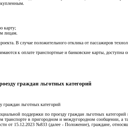
я купленным.
ю карту;
им лицам.
екта. В случае положительного отклика от пассажиров техноло
маются к оплате транспортные и банковские карты, доступна 
роезду граждан льготных категорий
оциальной поддержки по проезду граждан льготных категорий 
 транспорте в пригородном и междугородном сообщении, а та
и от 15.12.2023 №833 (далее - Положение), граждане, относящ