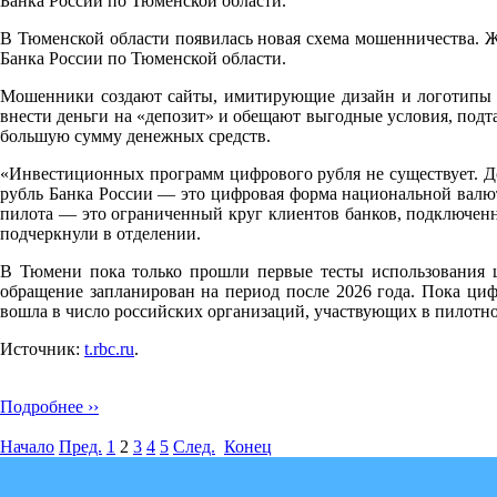
Банка России по Тюменской области.
В Тюменской области появилась новая схема мошенничества. Ж
Банка России по Тюменской области.
Мошенники создают сайты, имитирующие дизайн и логотипы ц
внести деньги на «депозит» и обещают выгодные условия, подт
большую сумму денежных средств.
«Инвестиционных программ цифрового рубля не существует. Д
рубль Банка России — это цифровая форма национальной валют
пилота — это ограниченный круг клиентов банков, подключенн
подчеркнули в отделении.
В Тюмени пока только прошли первые тесты использования ц
обращение запланирован на период после 2026 года. Пока циф
вошла в число российских организаций, участвующих в пилотн
Источник:
t.rbc.ru
.
Подробнее ››
Начало
Пред.
1
2
3
4
5
След.
Конец