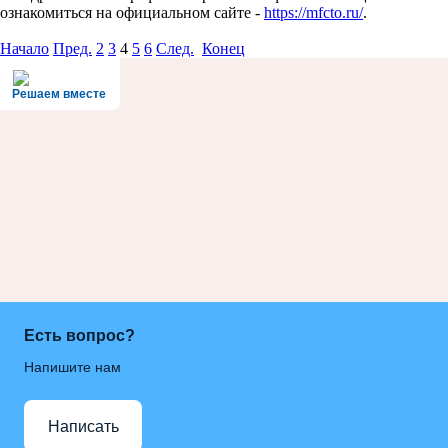
ознакомиться на официальном сайте -
https://mfcto.ru/
.
Начало
Пред.
2
3
4
5
6
След.
Конец
Решаем вместе
Есть вопрос?
Напишите нам
Написать