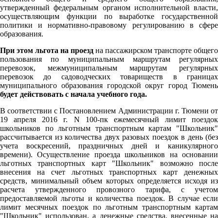
утвержденный федеральным органом исполнительной власти,
осуществляющим функции по выработке государственной
политики и нормативно-правовому регулированию в сфере
образования.
При этом льгота на проезд
на пассажирском транспорте общего
пользования по муниципальным маршрутам регулярных
перевозок, межмуниципальным маршрутам регулярных
перевозок до садоводческих товариществ в границах
муниципального образования городской округ город Тюмень
будет действовать с начала учебного года.
В соответствии с Постановлением Администрации г. Тюмени от
19 апреля 2016 г. N 100-пк ежемесячный лимит поездок
школьников по льготным транспортным картам "Школьник"
рассчитывается из количества двух разовых поездок в день (без
учета воскресений, праздничных дней и каникулярного
времени). Осуществление проезда школьников на основании
льготных транспортных карт "Школьник" возможно после
внесения на счет льготных транспортных карт денежных
средств, минимальный объем которых определяется исходя из
расчета утвержденного провозного тарифа, с учетом
предоставляемой льготы и количества поездок. В случае если
лимит месячных поездок по льготным транспортным картам
"Школьник" использован, а денежные средства, внесенные на