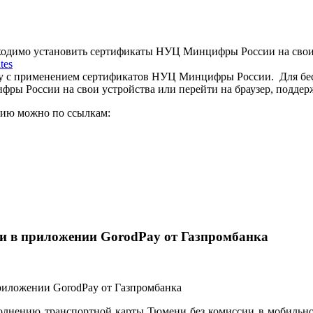
бходимо установить сертификаты НУЦ Минцифры России на свои
tes
у с применением сертификатов НУЦ Минцифры России. Для бесп
ры России на свои устройства или перейти на браузер, подде
цию можно по ссылкам:
и в приложении GorodPay от Газпромбанка
олнению транспортной карты Тюмени без комиссии в мобильном