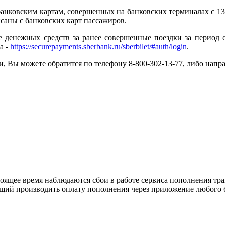
банковским картам, совершенных на банковских терминалах с 13
саны с банковских карт пассажиров.
денежных средств за ранее совершенные поездки за период с 
а -
https://securepayments.sberbank.ru/sberbilet/#auth/login
.
, Вы можете обратится по телефону 8-800-302-13-77, либо нап
оящее время наблюдаются сбои в работе сервиса пополнения тр
ий производить оплату пополнения через приложение любого 