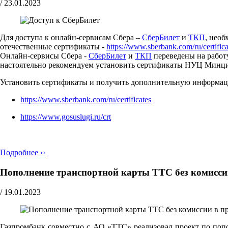
/
23.01.2023
Для доступа к онлайн-сервисам Сбера –
СберБилет
и
ТКП
, нео
отечественные сертификаты -
https://www.sberbank.com/ru/certifica
Онлайн-сервисы Сбера -
СберБилет
и
ТКП
переведены на работ
настоятельно рекомендуем установить сертификаты НУЦ Минциф
Установить сертификаты и получить дополнительную информа
https://www.sberbank.com/ru/certificates
https://www.gosuslugi.ru/crt
Подробнее ››
Пополнение транспортной карты ТТС без комисси
/
19.01.2023
Газпромбанк совместно с АО «ТТС» реализовал проект по поп