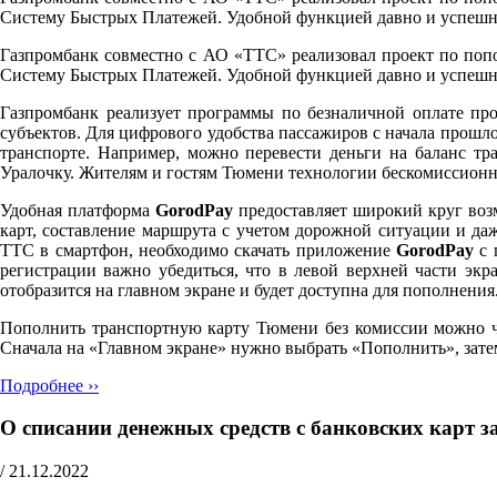
Систему Быстрых Платежей. Удобной функцией давно и успешно 
Газпромбанк совместно с АО «ТТС» реализовал проект по поп
Систему Быстрых Платежей. Удобной функцией давно и успешно 
Газпромбанк реализует программы по безналичной оплате прое
субъектов. Для цифрового удобства пассажиров с начала прош
транспорте. Например, можно перевести деньги на баланс тр
Уралочку. Жителям и гостям Тюмени технологии бескомиссионн
Удобная платформа
GorodPay
предоставляет широкий круг воз
карт, составление маршрута с учетом дорожной ситуации и д
ТТС в смартфон, необходимо скачать приложение
GorodPay
с 
регистрации важно убедиться, что в левой верхней части экр
отобразится на главном экране и будет доступна для пополнения
Пополнить транспортную карту Тюмени без комиссии можно че
Сначала на «Главном экране» нужно выбрать «Пополнить», затем
Подробнее ››
О списании денежных средств с банковских карт з
/
21.12.2022