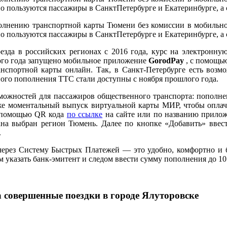
пользуются пассажиры в СанктПетербурге и Екатеринбурге, а с
олнению транспортной карты Тюмени без комиссии в мобильном
пользуются пассажиры в СанктПетербурге и Екатеринбурге, а с
зда в российских регионах с 2016 года, курс на электронную
лого года запущено мобильное приложение
GorodPay
, с помощью
анспортной карты онлайн. Так, в Санкт-Петербурге есть воз
ого пополнения ТТС стали доступны с ноября прошлого года.
можностей для пассажиров общественного транспорта: пополне
аже моментальный выпуск виртуальной карты МИР, чтобы оплач
помощью QR кода
по ссылке
на сайте или по названию прилож
ана выбран регион Тюмень. Далее по кнопке «Добавить» ввест
.
рез Систему Быстрых Платежей — это удобно, комфортно и бы
 указать банк-эмитент и следом ввести сумму пополнения до 10 
а совершенные поездки в городе Ялуторовске