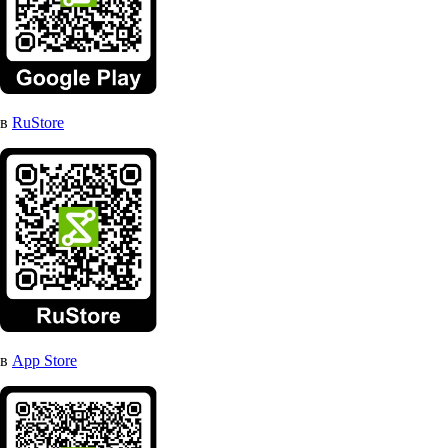
в
RuStore
в
App Store