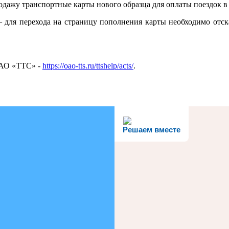
дажу транспортные карты нового образца для оплаты поездок в
 для перехода на страницу пополнения карты необходимо отска
 АО «ТТС» -
https://oao-tts.ru/ttshelp/acts/
.
Решаем вместе