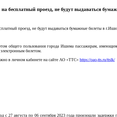
 на бесплатный проезд, не будут выдаваться бума
ортом общего пользования города Ишима пассажирам, имеющим
я электронным билетом.
ожно в личном кабинете на сайте АО «ТТС»
https://oao-tts.ru/ttslk/
д с 27 августа по 06 сентября 2023 года произошли задержки 