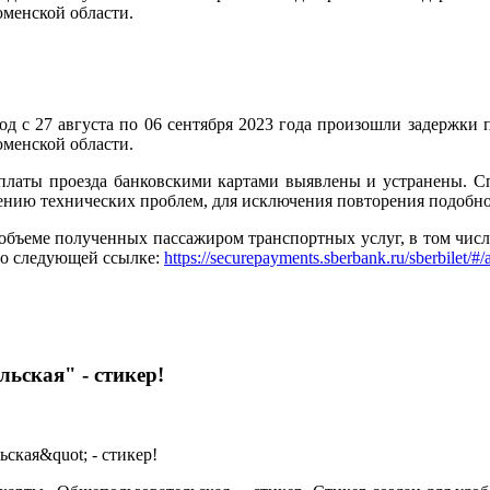
юменской области.
д с 27 августа по 06 сентября 2023 года произошли задержки 
юменской области.
платы проезда банковскими картами выявлены и устранены. С
ению технических проблем, для исключения повторения подобно
еме полученных пассажиром транспортных услуг, в том числе о
по следующей ссылке:
https://securepayments.sberbank.ru/sberbilet/#/
ьская" - стикер!