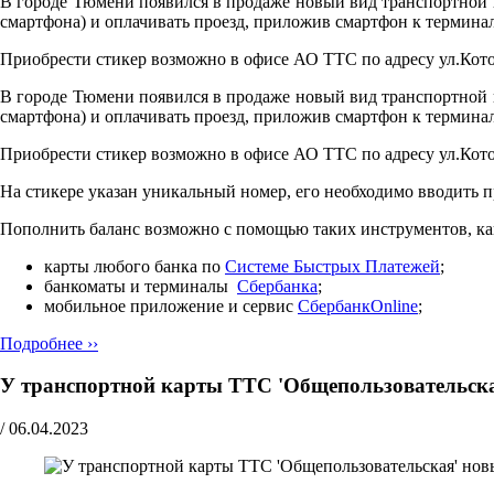
В городе Тюмени появился в продаже новый вид транспортной ка
смартфона) и оплачивать проезд, приложив смартфон к терминал
Приобрести стикер возможно в офисе АО ТТС по адресу ул.Кото
В городе Тюмени появился в продаже новый вид транспортной ка
смартфона) и оплачивать проезд, приложив смартфон к терминал
Приобрести стикер возможно в офисе АО ТТС по адресу ул.Кото
На стикере указан уникальный номер, его необходимо вводить 
Пополнить баланс возможно с помощью таких инструментов, ка
карты любого банка по
Cистеме Быстрых Платежей
;
банкоматы и терминалы
Сбербанка
;
мобильное приложение и сервис
СбербанкOnline
;
Подробнее ››
У транспортной карты ТТС 'Общепользовательска
/
06.04.2023