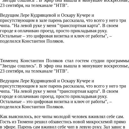
"Звезды сошлись". В эфир она вышла в минувшее воскресенье,
23 сентября, на телеканале "НТВ".
Ведущим Лере Кудрявцевой и Оскару Кучере и
присутствующим в зале парень рассказала, что всего у него три
чипа. "На левой руке у меня "транспортная карта". В своем
городе я оплачиваю проезд, просто прикладывая руку.
Остальные – это цифровая визитка и ключ от работы", –
поделился Константин Поляков.
Тюменец Константин Поляков стал гостем студии программы
"Звезды сошлись". В эфир она вышла в минувшее воскресенье,
23 сентября, на телеканале "НТВ".
Ведущим Лере Кудрявцевой и Оскару Кучере и
присутствующим в зале парень рассказала, что всего у него три
чипа. "На левой руке у меня "транспортная карта". В своем
городе я оплачиваю проезд, просто прикладывая руку.
Остальные – это цифровая визитка и ключ от работы", –
поделился Константин Поляков.
Как выяснилось, все чипы молодой человек вживлял себе сам.
Гость из Тюмени решил обзавестись новой микросхемой прямо
в эфире. Парень сам вживил себе чип в левую руку. Зал завис в