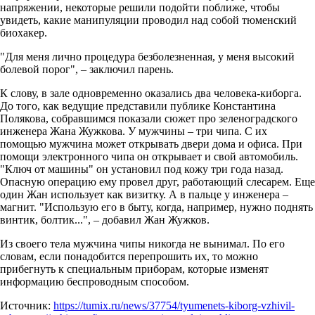
напряжении, некоторые решили подойти поближе, чтобы
увидеть, какие манипуляции проводил над собой тюменский
биохакер.
"Для меня лично процедура безболезненная, у меня высокий
болевой порог", – заключил парень.
К слову, в зале одновременно оказались два человека-киборга.
До того, как ведущие представили публике Константина
Полякова, собравшимся показали сюжет про зеленоградского
инженера Жана Жужкова. У мужчины – три чипа. С их
помощью мужчина может открывать двери дома и офиса. При
помощи электронного чипа он открывает и свой автомобиль.
"Ключ от машины" он установил под кожу три года назад.
Опасную операцию ему провел друг, работающий слесарем. Еще
один Жан использует как визитку. А в пальце у инженера –
магнит. "Использую его в быту, когда, например, нужно поднять
винтик, болтик...", – добавил Жан Жужков.
Из своего тела мужчина чипы никогда не вынимал. По его
словам, если понадобится перепрошить их, то можно
прибегнуть к специальным приборам, которые изменят
информацию беспроводным способом.
Источник:
https://tumix.ru/news/37754/tyumenets-kiborg-vzhivil-