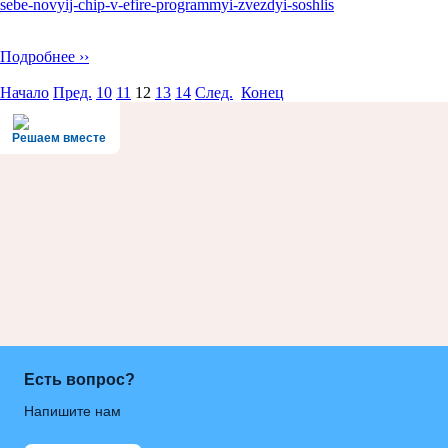
sebe-novyij-chip-v-efire-programmyi-zvezdyi-soshlis
Подробнее ››
Начало
Пред.
10
11
12
13
14
След.
Конец
Решаем вместе
Есть вопрос?
Напишите нам