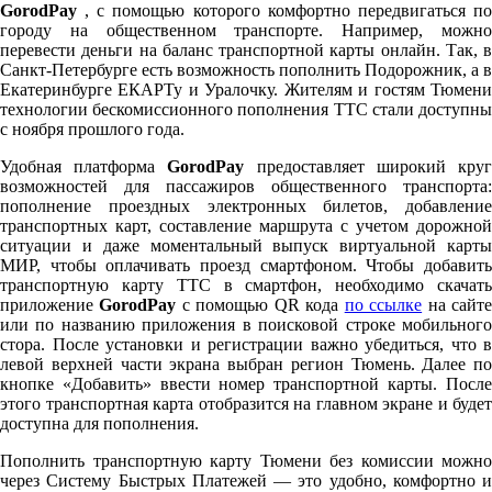
GorodPay
, с помощью которого комфортно передвигаться по
городу на общественном транспорте. Например, можно
перевести деньги на баланс транспортной карты онлайн. Так, в
Санкт-Петербурге есть возможность пополнить Подорожник, а в
Екатеринбурге ЕКАРТу и Уралочку. Жителям и гостям Тюмени
технологии бескомиссионного пополнения ТТС стали доступны
с ноября прошлого года.
Удобная платформа
GorodPay
предоставляет широкий кру
возможностей для пассажиров общественного транспорта:
пополнение проездных электронных билетов, добавление
транспортных карт, составление маршрута с учетом дорожной
ситуации и даже моментальный выпуск виртуальной карты
МИР, чтобы оплачивать проезд смартфоном. Чтобы добавить
транспортную карту ТТС в смартфон, необходимо скачать
приложение
GorodPay
с помощью QR кода
по ссылке
на сайт
или по названию приложения в поисковой строке мобильного
стора. После установки и регистрации важно убедиться, что в
левой верхней части экрана выбран регион Тюмень. Далее по
кнопке «Добавить» ввести номер транспортной карты. После
этого транспортная карта отобразится на главном экране и будет
доступна для пополнения.
Пополнить транспортную карту Тюмени без комиссии можно
через Систему Быстрых Платежей — это удобно, комфортно и