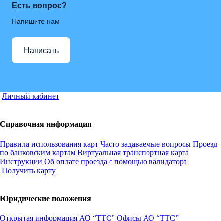
Есть вопрос?
Напишите нам
Написать
Личный кабинет
Справочная информация
Правила использования карт
Часто задаваемые вопросы
Проезд
по банковским картам
Виртуальная транспортная карта
Инструкции
Об оплате проезда с помощью валидатора
Получить карту
Юридические положения
Открытая информация АО “ТТС”
Офисы АО “ТТС”