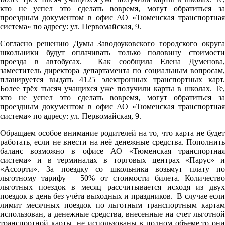
кто не успел это сделать вовремя, могут обратиться за
проездным документом в офис АО «Тюменская транспортная
система» по адресу: ул. Первомайская, 9.
Cогласно решению Думы Заводоуковского городского округа
школьники будут оплачивать только половину стоимости
проезда в автобусах. Как сообщила Елена Думенова,
заместитель директора департамента по социальным вопросам,
планируется выдать 4125 электронных транспортных карт.
Более трёх тысяч учащихся уже получили карты в школах. Те,
кто не успел это сделать вовремя, могут обратиться за
проездным документом в офис АО «Тюменская транспортная
система» по адресу: ул. Первомайская, 9.
Обращаем особое внимание родителей на то, что карта не будет
работать, если не внести на неё денежные средства. Пополнить
баланс возможно в офисе АО «Тюменская транспортная
система» и в терминалах в торговых центрах «Парус» и
«Ассорти». За поездку со школьника возьмут плату по
льготному тарифу – 50% от стоимости билета. Количество
льготных поездок в месяц рассчитывается исходя из двух
поездок в день без учёта выходных и праздников. В случае если
лимит месячных поездок по льготным транспортным картам
использован, а денежные средства, внесенные на счет льготной
транспортной карты, не использованы в полном объеме,то они