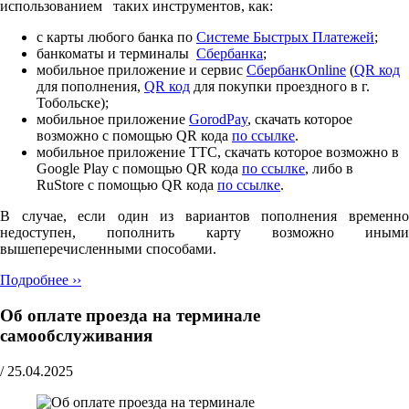
использованием таких инструментов, как:
с карты любого банка по
Cистеме Быстрых Платежей
;
банкоматы и терминалы
Сбербанка
;
мобильное приложение и сервис
СбербанкOnline
(
QR код
для пополнения,
QR код
для покупки проездного в г.
Тобольске);
мобильное приложение
GorodPay
, скачать которое
возможно с помощью QR кода
по ссылке
.
мобильное приложение ТТС, скачать которое возможно в
Google Play с помощью QR кода
по ссылке
, либо в
RuStore с помощью QR кода
по ссылке
.
В случае, если один из вариантов пополнения временно
недоступен, пополнить карту возможно иными
вышеперечисленными способами.
Подробнее ››
Об оплате проезда на терминале
самообслуживания
/
25.04.2025