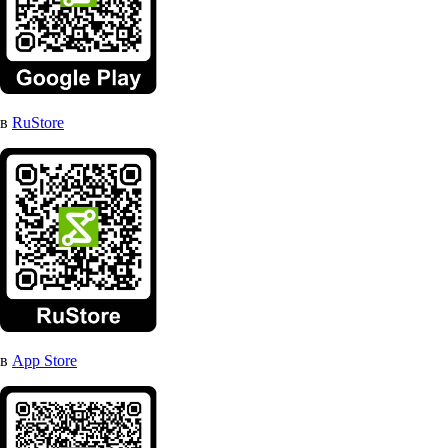
в
RuStore
в
App Store