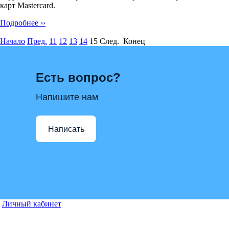
карт Mastercard.
Подробнее ››
Начало
Пред.
11
12
13
14
15
След. Конец
Есть вопрос?
Напишите нам
Написать
Личный кабинет