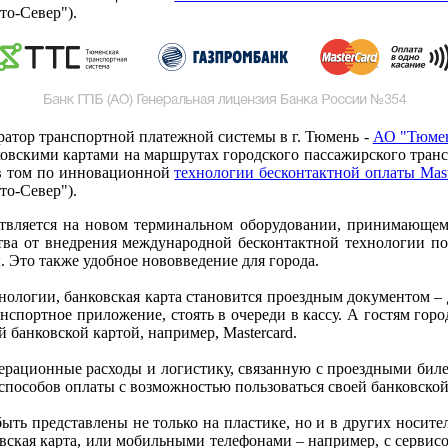
то-Север").
ератор транспортной платежной системы в г. Тюмень -
АО "Тюмен
овскими картами на маршрутах городского пассажирского трансп
 в том по инновационной
технологии бесконтактной оплаты Mast
то-Север").
ествляется на новом терминальном оборудовании, принимающем
тва от внедрения международной бесконтактной технологии по
 Это также удобное нововведение для города.
логии, банковская карта становится проездным документом – до
спортное приложение, стоять в очереди в кассу. А гостям горо
й банковской картой, например, Mastercard.
ерационные расходы и логистику, связанную с проездными биле
способов оплаты с возможностью пользоваться своей банковской
ть представлены не только на пластике, но и в других носител
вская карта, или мобильными телефонами – например, с сервисо