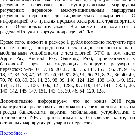
регулярные перевозки по муниципальным маршрутам
регулярных перевозок, межмуниципальным маршрутам
регулярных перевозок до садоводческих товариществ. С
информацией о о пунктах продажи электронных транспортных
карт «Общепользовательская» Вы можете ознакомиться в
разделе «Получить карту», подраздел «ОТК».
Кроме того, дисконт в размере 1 рубля возможно получить при
оплате проезда посредством всех видов банковских карт,
мобильными устройствами с технологией NFC (в том числе
Apple Pay, Android Pay, Samsung Pay), привязанными к
банковской карте, на следующих маршрутах регулярных
перевозок: №№ 10, 17, 19, 20, 32, 48, 135, 144, 155, 156, 7п, 9, 16,
18, 27, 33, 38, 47, 53, 55, 60, 63, 85, 86, 91, 96, 21, 8, 22, 36, 40, 49,
70, 78, 88, 89, 23, 14, 25, 98, 99, 146, 124, 129, 138, 148, 149, 152,
153, 2, 11, 15, 100, 100к, 121, 128к, 97, 119, 134, 141, 158, 1, 30,
140, 142, 145, 147, 151, 143, 13, 39, 46, 54, 120, 128.
Дополнительно информируем, что до конца 2018 года
планируется реализовать возможность безналичной оплаты
проезда банковскими картами, мобильными устройствами с
технологией NFC, привязанными к банковской карте, на
остальных маршрутах регулярных перевозок.
Подробнее ››