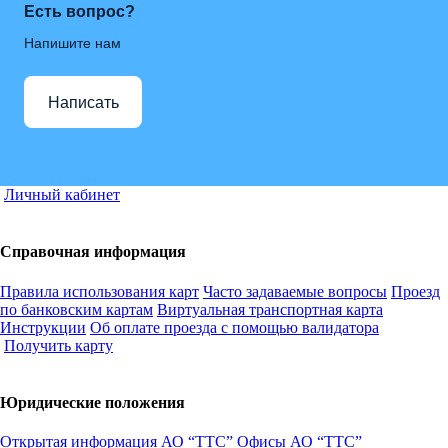
Есть вопрос?
Напишите нам
Написать
Личный кабинет
Справочная информация
Правила использования карт
Часто задаваемые вопросы
Проезд
по банковским картам
Виртуальная транспортная карта
Инструкции
Об оплате проезда с помощью валидатора
Получить карту
Юридические положения
Открытая информация АО “ТТС”
Офисы АО “ТТС”