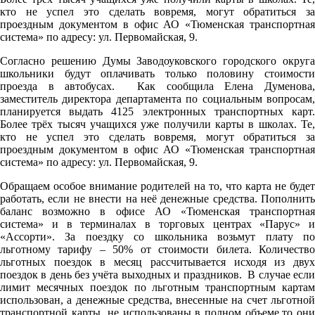
кто не успел это сделать вовремя, могут обратиться за
проездным документом в офис АО «Тюменская транспортная
система» по адресу: ул. Первомайская, 9.
Cогласно решению Думы Заводоуковского городского округа
школьники будут оплачивать только половину стоимости
проезда в автобусах. Как сообщила Елена Думенова,
заместитель директора департамента по социальным вопросам,
планируется выдать 4125 электронных транспортных карт.
Более трёх тысяч учащихся уже получили карты в школах. Те,
кто не успел это сделать вовремя, могут обратиться за
проездным документом в офис АО «Тюменская транспортная
система» по адресу: ул. Первомайская, 9.
Обращаем особое внимание родителей на то, что карта не будет
работать, если не внести на неё денежные средства. Пополнить
баланс возможно в офисе АО «Тюменская транспортная
система» и в терминалах в торговых центрах «Парус» и
«Ассорти». За поездку со школьника возьмут плату по
льготному тарифу – 50% от стоимости билета. Количество
льготных поездок в месяц рассчитывается исходя из двух
поездок в день без учёта выходных и праздников. В случае если
лимит месячных поездок по льготным транспортным картам
использован, а денежные средства, внесенные на счет льготной
транспортной карты, не использованы в полном объеме,то они