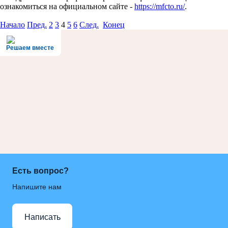
ознакомиться на официальном сайте -
https://mfcto.ru/
.
Начало
Пред.
2
3
4
5
6
След.
Конец
Решаем вместе
Есть вопрос?
Напишите нам
Написать