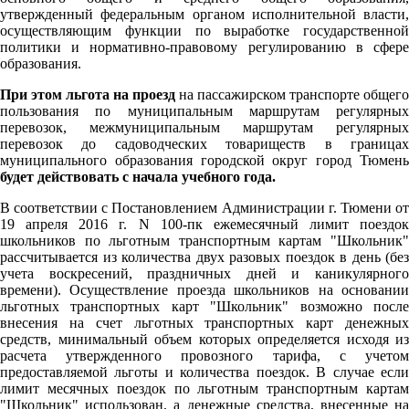
утвержденный федеральным органом исполнительной власти,
осуществляющим функции по выработке государственной
политики и нормативно-правовому регулированию в сфере
образования.
При этом льгота на проезд
на пассажирском транспорте общего
пользования по муниципальным маршрутам регулярных
перевозок, межмуниципальным маршрутам регулярных
перевозок до садоводческих товариществ в границах
муниципального образования городской округ город Тюмень
будет действовать с начала учебного года.
В соответствии с Постановлением Администрации г. Тюмени от
19 апреля 2016 г. N 100-пк ежемесячный лимит поездок
школьников по льготным транспортным картам "Школьник"
рассчитывается из количества двух разовых поездок в день (без
учета воскресений, праздничных дней и каникулярного
времени). Осуществление проезда школьников на основании
льготных транспортных карт "Школьник" возможно после
внесения на счет льготных транспортных карт денежных
средств, минимальный объем которых определяется исходя из
расчета утвержденного провозного тарифа, с учетом
предоставляемой льготы и количества поездок. В случае если
лимит месячных поездок по льготным транспортным картам
"Школьник" использован, а денежные средства, внесенные на