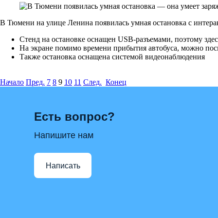
В Тюмени на улице Ленина появилась умная остановка с интер
Стенд на остановке оснащен USB-разъемами, поэтому здес
На экране помимо времени прибытия автобуса, можно пос
Также остановка оснащена системой видеонаблюдения
Начало
Пред.
7
8
9
10
11
След.
Конец
Есть вопрос?
Напишите нам
Написать