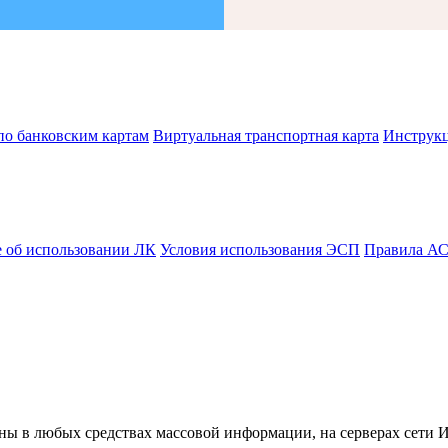
по банковским картам
Виртуальная транспортная карта
Инструк
 об использовании ЛК
Условия использования ЭСП
Правила А
ны в любых средствах массовой информации, на серверах сети 