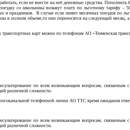
 работать, если не внести на неё денежные средства. Пополнит
поездку со школьника возьмут плату по льготному тарифу – 5
ных и праздников. В случае если лимит месячных поездок по ль
аны в полном объеме,то они переносятся на следующий месяц, 
ранспортных карт можно по телефонам АО «Тюменская транспорт
сультирование по всем возникающим вопросам, связанным с 
ций различной сложности.
многоканальной телефонной линии АО ТТС время ожидания ответ
сультирование по всем возникающим вопросам, связанным с 
ций различной сложности.