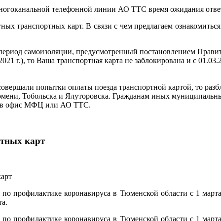
многоканальной телефонной линии АО ТТС время ожидания ответ
ных транспортных карт. В связи с чем предлагаем ознакомитьс
 период самоизоляции, предусмотренный постановлением Правит
2021 г.), то Ваша транспортная карта не заблокирована и с 01.0
 Вы совершали попытки оплаты поезда транспортной картой, то ра
Тюмени, Тобольска и Ялуторовска. Гражданам иных муниципальн
я в офис МФЦ или АО ТТС.
ртных карт
 по профилактике коронавируса в Тюменской области с 1 март
та.
 по профилактике коронавируса в Тюменской области с 1 март