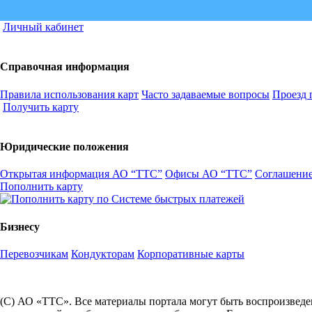
Личный кабинет
Справочная информация
Правила использования карт
Часто задаваемые вопросы
Проезд 
Получить карту
Юридические положения
Открытая информация АО “ТТС”
Офисы АО “ТТС”
Соглашение
Пополнить карту
Бизнесу
Перевозчикам
Кондукторам
Корпоративные карты
(С) АО «ТТС». Все материалы портала могут быть воспроизведе