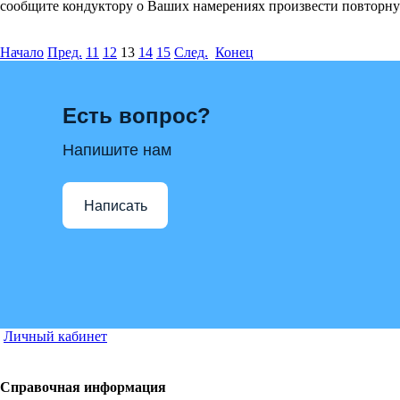
сообщите кондуктору о Ваших намерениях произвести повторну
Начало
Пред.
11
12
13
14
15
След.
Конец
Есть вопрос?
Напишите нам
Написать
Личный кабинет
Справочная информация