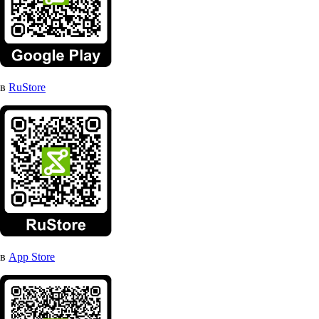
в
RuStore
в
App Store