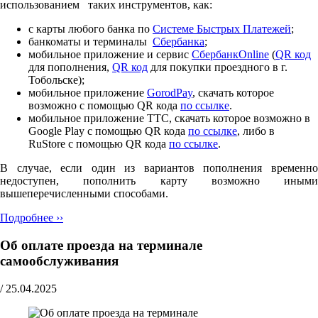
использованием таких инструментов, как:
с карты любого банка по
Cистеме Быстрых Платежей
;
банкоматы и терминалы
Сбербанка
;
мобильное приложение и сервис
СбербанкOnline
(
QR код
для пополнения,
QR код
для покупки проездного в г.
Тобольске);
мобильное приложение
GorodPay
, скачать которое
возможно с помощью QR кода
по ссылке
.
мобильное приложение ТТС, скачать которое возможно в
Google Play с помощью QR кода
по ссылке
, либо в
RuStore с помощью QR кода
по ссылке
.
В случае, если один из вариантов пополнения временно
недоступен, пополнить карту возможно иными
вышеперечисленными способами.
Подробнее ››
Об оплате проезда на терминале
самообслуживания
/
25.04.2025