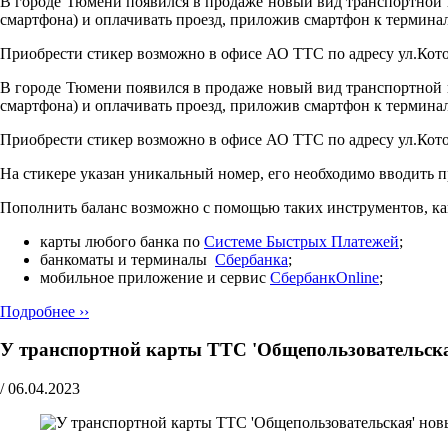
В городе Тюмени появился в продаже новый вид транспортной ка
смартфона) и оплачивать проезд, приложив смартфон к терминал
Приобрести стикер возможно в офисе АО ТТС по адресу ул.Кото
В городе Тюмени появился в продаже новый вид транспортной ка
смартфона) и оплачивать проезд, приложив смартфон к терминал
Приобрести стикер возможно в офисе АО ТТС по адресу ул.Кото
На стикере указан уникальный номер, его необходимо вводить 
Пополнить баланс возможно с помощью таких инструментов, ка
карты любого банка по
Cистеме Быстрых Платежей
;
банкоматы и терминалы
Сбербанка
;
мобильное приложение и сервис
СбербанкOnline
;
Подробнее ››
У транспортной карты ТТС 'Общепользовательска
/
06.04.2023