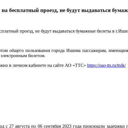
 на бесплатный проезд, не будут выдаваться бума
ортом общего пользования города Ишима пассажирам, имеющим
я электронным билетом.
ожно в личном кабинете на сайте АО «ТТС»
https://oao-tts.ru/ttslk/
д с 27 августа по 06 сентября 2023 года произошли задержки 