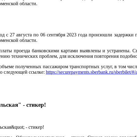
юменской области.
д с 27 августа по 06 сентября 2023 года произошли задержки 
юменской области.
платы проезда банковскими картами выявлены и устранены. С
ению технических проблем, для исключения повторения подобно
еме полученных пассажиром транспортных услуг, в том числе о
по следующей ссылке:
https://securepayments.sberbank.ru/sberbilet/#/
ьская" - стикер!