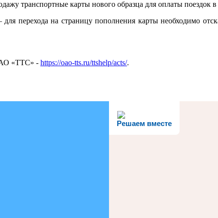
дажу транспортные карты нового образца для оплаты поездок в
 для перехода на страницу пополнения карты необходимо отска
 АО «ТТС» -
https://oao-tts.ru/ttshelp/acts/
.
Решаем вместе