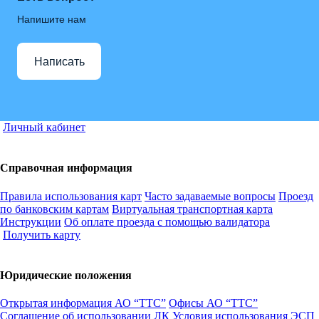
Напишите нам
Написать
Личный кабинет
Справочная информация
Правила использования карт
Часто задаваемые вопросы
Проезд
по банковским картам
Виртуальная транспортная карта
Инструкции
Об оплате проезда с помощью валидатора
Получить карту
Юридические положения
Открытая информация АО “ТТС”
Офисы АО “ТТС”
Соглашение об использовании ЛК
Условия использования ЭСП