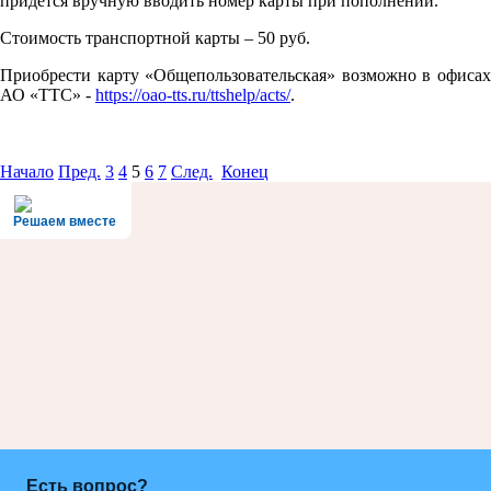
придется вручную вводить номер карты при пополнении.
Стоимость транспортной карты – 50 руб.
Приобрести карту «Общепользовательская» возможно в офисах
АО «ТТС» -
https://oao-tts.ru/ttshelp/acts/
.
Начало
Пред.
3
4
5
6
7
След.
Конец
Решаем вместе
Есть вопрос?