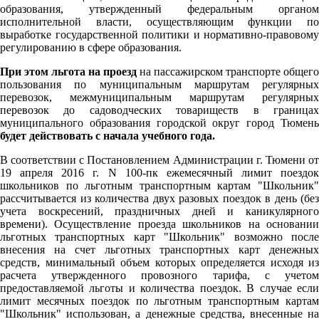
образования, утвержденный федеральным органом
исполнительной власти, осуществляющим функции по
выработке государственной политики и нормативно-правовому
регулированию в сфере образования.
При этом льгота на проезд
на пассажирском транспорте общего
пользования по муниципальным маршрутам регулярных
перевозок, межмуниципальным маршрутам регулярных
перевозок до садоводческих товариществ в границах
муниципального образования городской округ город Тюмень
будет действовать с начала учебного года.
В соответствии с Постановлением Администрации г. Тюмени от
19 апреля 2016 г. N 100-пк ежемесячный лимит поездок
школьников по льготным транспортным картам "Школьник"
рассчитывается из количества двух разовых поездок в день (без
учета воскресений, праздничных дней и каникулярного
времени). Осуществление проезда школьников на основании
льготных транспортных карт "Школьник" возможно после
внесения на счет льготных транспортных карт денежных
средств, минимальный объем которых определяется исходя из
расчета утвержденного провозного тарифа, с учетом
предоставляемой льготы и количества поездок. В случае если
лимит месячных поездок по льготным транспортным картам
"Школьник" использован, а денежные средства, внесенные на