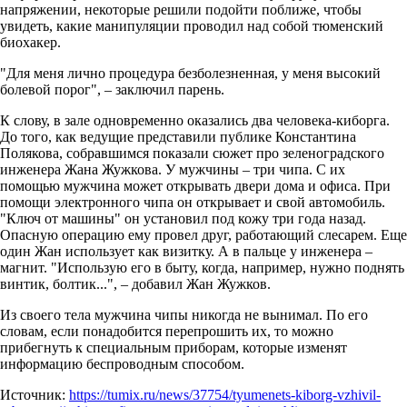
напряжении, некоторые решили подойти поближе, чтобы
увидеть, какие манипуляции проводил над собой тюменский
биохакер.
"Для меня лично процедура безболезненная, у меня высокий
болевой порог", – заключил парень.
К слову, в зале одновременно оказались два человека-киборга.
До того, как ведущие представили публике Константина
Полякова, собравшимся показали сюжет про зеленоградского
инженера Жана Жужкова. У мужчины – три чипа. С их
помощью мужчина может открывать двери дома и офиса. При
помощи электронного чипа он открывает и свой автомобиль.
"Ключ от машины" он установил под кожу три года назад.
Опасную операцию ему провел друг, работающий слесарем. Еще
один Жан использует как визитку. А в пальце у инженера –
магнит. "Использую его в быту, когда, например, нужно поднять
винтик, болтик...", – добавил Жан Жужков.
Из своего тела мужчина чипы никогда не вынимал. По его
словам, если понадобится перепрошить их, то можно
прибегнуть к специальным приборам, которые изменят
информацию беспроводным способом.
Источник:
https://tumix.ru/news/37754/tyumenets-kiborg-vzhivil-