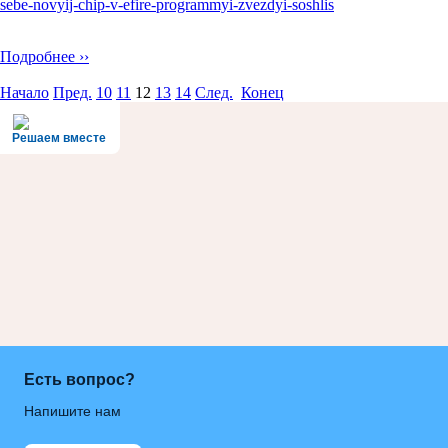
sebe-novyij-chip-v-efire-programmyi-zvezdyi-soshlis
Подробнее ››
Начало
Пред.
10
11
12
13
14
След.
Конец
Решаем вместе
Есть вопрос?
Напишите нам