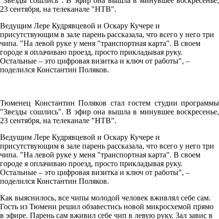
"Звезды сошлись". В эфир она вышла в минувшее воскресенье,
23 сентября, на телеканале "НТВ".
Ведущим Лере Кудрявцевой и Оскару Кучере и
присутствующим в зале парень рассказала, что всего у него три
чипа. "На левой руке у меня "транспортная карта". В своем
городе я оплачиваю проезд, просто прикладывая руку.
Остальные – это цифровая визитка и ключ от работы", –
поделился Константин Поляков.
Тюменец Константин Поляков стал гостем студии программы
"Звезды сошлись". В эфир она вышла в минувшее воскресенье,
23 сентября, на телеканале "НТВ".
Ведущим Лере Кудрявцевой и Оскару Кучере и
присутствующим в зале парень рассказала, что всего у него три
чипа. "На левой руке у меня "транспортная карта". В своем
городе я оплачиваю проезд, просто прикладывая руку.
Остальные – это цифровая визитка и ключ от работы", –
поделился Константин Поляков.
Как выяснилось, все чипы молодой человек вживлял себе сам.
Гость из Тюмени решил обзавестись новой микросхемой прямо
в эфире. Парень сам вживил себе чип в левую руку. Зал завис в