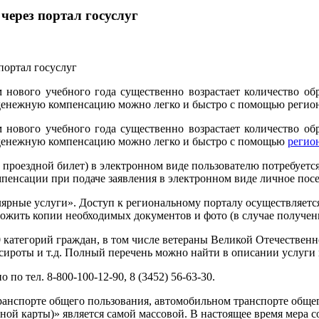
ерез портал госуслуг
м нового учебного года существенно возрастает количество о
денежную компенсацию можно легко и быстро с помощью региона
м нового учебного года существенно возрастает количество о
 денежную компенсацию можно легко и быстро с помощью
регион
проездной билет) в электронном виде пользователю потребуется
омпенсации при подаче заявления в электронном виде личное пос
ярные услуги». Доступ к региональному порталу осуществляется
ожить копии необходимых документов и фото (в случае получен
 категорий граждан, в том числе ветераны Великой Отечественн
ироты и т.д. Полный перечень можно найти в описании услуги в
о тел. 8-800-100-12-90, 8 (3452) 56-63-30.
транспорте общего пользования, автомобильном транспорте общ
ной карты)» является самой массовой. В настоящее время мера 