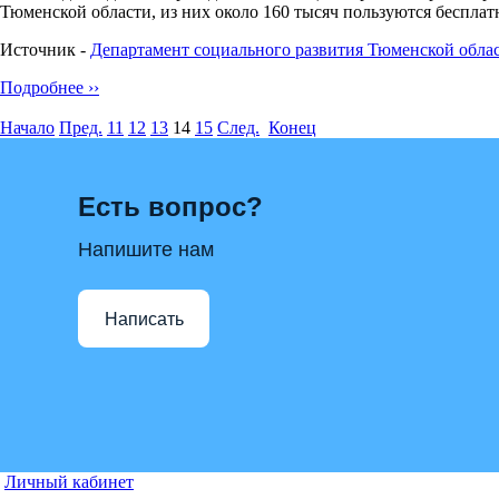
Тюменской области, из них около 160 тысяч пользуются беспл
Источник -
Департамент социального развития Тюменской облас
Подробнее ››
Начало
Пред.
11
12
13
14
15
След.
Конец
Есть вопрос?
Напишите нам
Написать
Личный кабинет