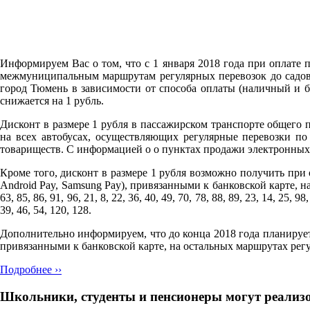
Информируем Вас о том, что с 1 января 2018 года при оплате
межмуниципальным маршрутам регулярных перевозок до садово
город Тюмень в зависимости от способа оплаты (наличный и б
снижается на 1 рубль.
Дисконт в размере 1 рубля в пассажирском транспорте общего
на всех автобусах, осуществляющих регулярные перевозки п
товариществ. С информацией о о пунктах продажи электронных 
Кроме того, дисконт в размере 1 рубля возможно получить при 
Android Pay, Samsung Pay), привязанными к банковской карте, на с
63, 85, 86, 91, 96, 21, 8, 22, 36, 40, 49, 70, 78, 88, 89, 23, 14, 25, 9
39, 46, 54, 120, 128.
Дополнительно информируем, что до конца 2018 года планируе
привязанными к банковской карте, на остальных маршрутах рег
Подробнее ››
Школьники, студенты и пенсионеры могут реализо