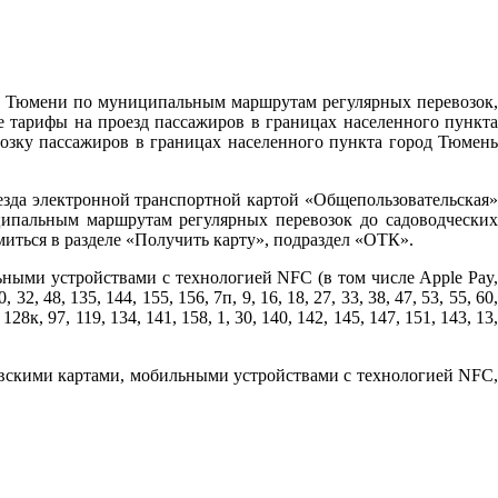
ода Тюмени по муниципальным маршрутам регулярных перевозок,
тарифы на проезд пассажиров в границах населенного пункта
возку пассажиров в границах населенного пункта город Тюмень
езда электронной транспортной картой «Общепользовательская»
ипальным маршрутам регулярных перевозок до садоводческих
ться в разделе «Получить карту», подраздел «ОТК».
ьными устройствами с технологией NFC (в том числе Apple Pay,
8, 135, 144, 155, 156, 7п, 9, 16, 18, 27, 33, 38, 47, 53, 55, 60,
, 128к, 97, 119, 134, 141, 158, 1, 30, 140, 142, 145, 147, 151, 143, 13,
овскими картами, мобильными устройствами с технологией NFC,