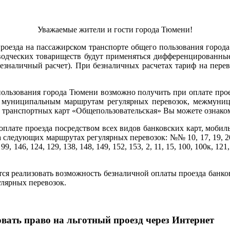
Уважаемые жители и гости города Тюмени!
 проезда на пассажирском транспорте общего пользования гор
дческих товариществ будут применяться дифференцированные 
езналичный расчет). При безналичных расчетах тариф на пере
 пользования города Тюмени возможно получить при оплате про
о муниципальным маршрутам регулярных перевозок, межмуниц
транспортных карт «Общепользовательская» Вы можете ознакоми
оплате проезда посредством всех видов банковских карт, мобил
ледующих маршрутах регулярных перевозок: №№ 10, 17, 19, 20, 32, 4
8, 99, 146, 124, 129, 138, 148, 149, 152, 153, 2, 11, 15, 100, 100к, 121
тся реализовать возможность безналичной оплаты проезда банк
улярных перевозок.
вать право на льготный проезд через Интернет