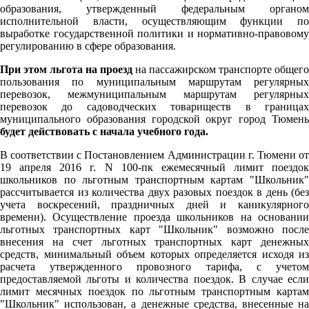
образования, утвержденный федеральным органом
исполнительной власти, осуществляющим функции по
выработке государственной политики и нормативно-правовому
регулированию в сфере образования.
При этом льгота на проезд
на пассажирском транспорте общего
пользования по муниципальным маршрутам регулярных
перевозок, межмуниципальным маршрутам регулярных
перевозок до садоводческих товариществ в границах
муниципального образования городской округ город Тюмень
будет действовать с начала учебного года.
В соответствии с Постановлением Администрации г. Тюмени от
19 апреля 2016 г. N 100-пк ежемесячный лимит поездок
школьников по льготным транспортным картам "Школьник"
рассчитывается из количества двух разовых поездок в день (без
учета воскресений, праздничных дней и каникулярного
времени). Осуществление проезда школьников на основании
льготных транспортных карт "Школьник" возможно после
внесения на счет льготных транспортных карт денежных
средств, минимальный объем которых определяется исходя из
расчета утвержденного провозного тарифа, с учетом
предоставляемой льготы и количества поездок. В случае если
лимит месячных поездок по льготным транспортным картам
"Школьник" использован, а денежные средства, внесенные на