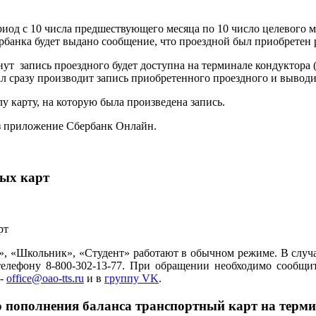
иод с 10 числа предшествующего месяца по 10 число целевого м
рбанка будет выдано сообщение, что проездной был приобретен 
нут запись проездного будет доступна на терминале кондуктора
нал сразу производит запись приобретенного проездного и вы
 карту, на которую была произведена запись.
з приложение Сбербанк Онлайн.
ных карт
р», «Школьник», «Студент» работают в обычном режиме. В слу
елефону 8-800-302-13-77. При обращении необходимо сообщи
 -
office@oao-tts.ru
и в
группу VK
.
го пополнения баланса транспортный карт на терм