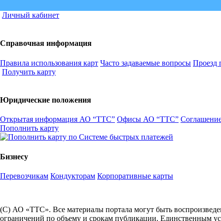
Личный кабинет
Справочная информация
Правила использования карт
Часто задаваемые вопросы
Проезд 
Получить карту
Юридические положения
Открытая информация АО “ТТС”
Офисы АО “ТТС”
Соглашение
Пополнить карту
Бизнесу
Перевозчикам
Кондукторам
Корпоративные карты
(С) АО «ТТС». Все материалы портала могут быть воспроизведе
ограничений по объему и срокам публикации. Единственным усл