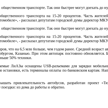
 общественном транспорте. Так они быстрее могут доехать до н
бщественного транспорта на 15-20 процентов. Часть жителе
автомобиле», - рассказал депутатам городской думы директор М
 общественном транспорте. Так они быстрее могут доехать до н
бщественного транспорта на 15-20 процентов. Часть жителе
автомобиле», - рассказал депутатам городской думы директор М
ов, что на 6,5 млн больше, чем годом ранее. Средний возраст ав
бургом, Казанью. При этом автопарк постоянно обновляется. Бо
меньше 50% техники.
таемые ЛиАЗы оснащены USB-разъемами для зарядки мобильн
ся остановки, есть терминалы оплаты по банковским картам. На
ышать привлекательность автобусов, разработан проект «Тю
е поездки: из дома до работы и обратно.