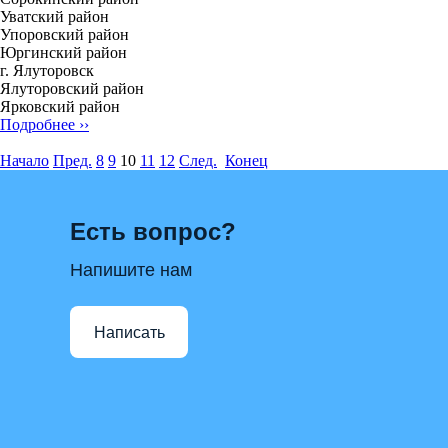
Уватский район
Упоровский район
Юргинский район
г. Ялуторовск
Ялуторовский район
Ярковский район
Подробнее ››
Начало
Пред.
8
9
10
11
12
След.
Конец
Есть вопрос?
Напишите нам
Написать