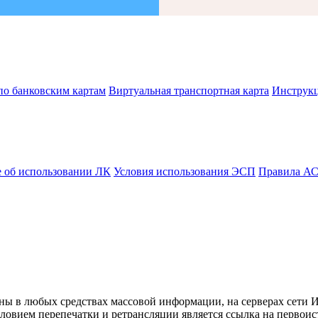
по банковским картам
Виртуальная транспортная карта
Инструк
 об использовании ЛК
Условия использования ЭСП
Правила А
ны в любых средствах массовой информации, на серверах сети 
овием перепечатки и ретрансляции является ссылка на первоис