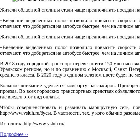
Жители областной столицы стали чаще предпочитать поездки на
«Введение выделенных полос позволило повысить скорость о
отмечают, что добираться на автобусе быстрее, чем на личном 
Жители областной столицы стали чаще предпочитать поездки на
«Введение выделенных полос позволило повысить скорость о
отмечают, что добираться на автобусе быстрее, чем на личном 
В 2018 году городской транспорт перевез почти 150 млн пассажир
Уральском регионе, но и по сравнению с Москвой, Санкт-Петер
среднего класса. В 2020 году в едином зеленом цвете будет не 
Большое внимание уделяется комфорту пассажиров. Приобре
проезда. Во всех городских транспортных средствах объявляют
где введен этот вид оплаты.
Чтобы совершенствовать и развивать маршрутную сеть, пов
http://www.vsluh.ru/бусы. В частности, тех, у кого обычно разовы
Источник: http://www.vsluh.ru/
Подробнее ››