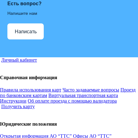
Есть вопрос?
Напишите нам
Написать
Личный кабинет
Справочная информация
Правила использования карт
Часто задаваемые вопросы
Проезд
по банковским картам
Виртуальная транспортная карта
Инструкции
Об оплате проезда с помощью валидатора
Получить карту
Юридические положения
Открытая информация АО “ТТС”
Офисы АО “ТТС”