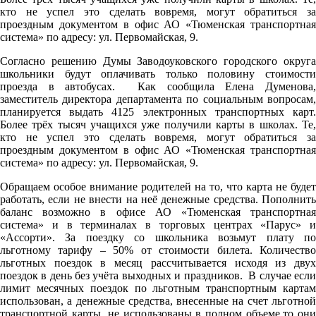
кто не успел это сделать вовремя, могут обратиться за
проездным документом в офис АО «Тюменская транспортная
система» по адресу: ул. Первомайская, 9.
Cогласно решению Думы Заводоуковского городского округа
школьники будут оплачивать только половину стоимости
проезда в автобусах. Как сообщила Елена Думенова,
заместитель директора департамента по социальным вопросам,
планируется выдать 4125 электронных транспортных карт.
Более трёх тысяч учащихся уже получили карты в школах. Те,
кто не успел это сделать вовремя, могут обратиться за
проездным документом в офис АО «Тюменская транспортная
система» по адресу: ул. Первомайская, 9.
Обращаем особое внимание родителей на то, что карта не будет
работать, если не внести на неё денежные средства. Пополнить
баланс возможно в офисе АО «Тюменская транспортная
система» и в терминалах в торговых центрах «Парус» и
«Ассорти». За поездку со школьника возьмут плату по
льготному тарифу – 50% от стоимости билета. Количество
льготных поездок в месяц рассчитывается исходя из двух
поездок в день без учёта выходных и праздников. В случае если
лимит месячных поездок по льготным транспортным картам
использован, а денежные средства, внесенные на счет льготной
транспортной карты, не использованы в полном объеме,то они