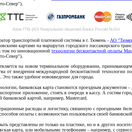
то-Север").
ератор транспортной платежной системы в г. Тюмень -
АО "Тюмен
овскими картами на маршрутах городского пассажирского трансп
 в том по инновационной
технологии бесконтактной оплаты Mast
то-Север").
ествляется на новом терминальном оборудовании, принимающем
тва от внедрения международной бесконтактной технологии по
 Это также удобное нововведение для города.
логии, банковская карта становится проездным документом – до
спортное приложение, стоять в очереди в кассу. А гостям горо
й банковской картой, например, Mastercard.
ерационные расходы и логистику, связанную с проездными биле
способов оплаты с возможностью пользоваться своей банковской
ть представлены не только на пластике, но и в других носител
вская карта, или мобильными телефонами – например, с сервисо