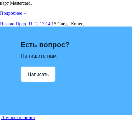
карт Mastercard.
Подробнее ››
Начало
Пред.
11
12
13
14
15
След. Конец
Есть вопрос?
Напишите нам
Написать
Личный кабинет