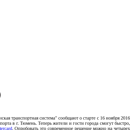
ская транспортная система" сообщают о старте c 16 ноября 201
орта в г. Тюмень. Теперь жители и гости города смогут быстро,
ercard
. Опробовать это современное решение можно на четыре