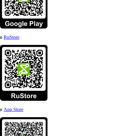
в
RuStore
в
App Store