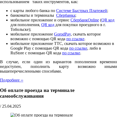
использованием таких инструментов, как:
с карты любого банка по
Cистеме Быстрых Платежей
;
банкоматы и терминалы
Сбербанка
;
мобильное приложение и сервис
СбербанкOnline
(
QR код
для пополнения,
QR код
для покупки проездного в г.
Тобольске);
мобильное приложение
GorodPay
, скачать которое
возможно с помощью QR кода
по ссылке
.
мобильное приложение ТТС, скачать которое возможно в
Google Play с помощью QR кода
по ссылке
, либо в
RuStore с помощью QR кода
по ссылке
.
В случае, если один из вариантов пополнения временно
недоступен, пополнить карту возможно иными
вышеперечисленными способами.
Подробнее ››
Об оплате проезда на терминале
самообслуживания
/
25.04.2025