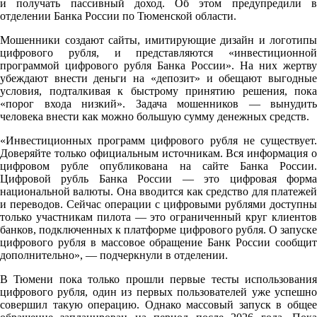
и получать пассивный доход. Об этом предупредили в
отделении Банка России по Тюменской области.
Мошенники создают сайты, имитирующие дизайн и логотипы
цифрового рубля, и представляются «инвестиционной
программой цифрового рубля Банка России». На них жертву
убеждают внести деньги на «депозит» и обещают выгодные
условия, подталкивая к быстрому принятию решения, пока
«порог входа низкий». Задача мошенников — вынудить
человека внести как можно большую сумму денежных средств.
«Инвестиционных программ цифрового рубля не существует.
Доверяйте только официальным источникам. Вся информация о
цифровом рубле опубликована на сайте Банка России.
Цифровой рубль Банка России — это цифровая форма
национальной валюты. Она вводится как средство для платежей
и переводов. Сейчас операции с цифровыми рублями доступны
только участникам пилота — это ограниченный круг клиентов
банков, подключенных к платформе цифрового рубля. О запуске
цифрового рубля в массовое обращение Банк России сообщит
дополнительно», — подчеркнули в отделении.
В Тюмени пока только прошли первые тесты использования
цифрового рубля, один из первых пользователей уже успешно
совершил такую операцию. Однако массовый запуск в общее