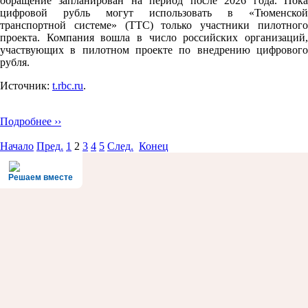
обращение запланирован на период после 2026 года. Пока
цифровой рубль могут использовать в «Тюменской
транспортной системе» (ТТС) только участники пилотного
проекта. Компания вошла в число российских организаций,
участвующих в пилотном проекте по внедрению цифрового
рубля.
Источник:
t.rbc.ru
.
Подробнее ››
Начало
Пред.
1
2
3
4
5
След.
Конец
Решаем вместе