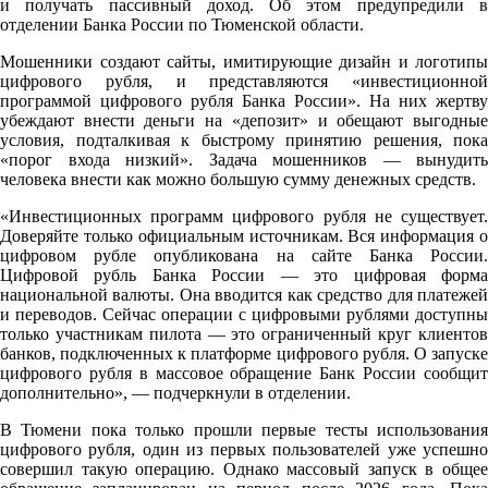
и получать пассивный доход. Об этом предупредили в
отделении Банка России по Тюменской области.
Мошенники создают сайты, имитирующие дизайн и логотипы
цифрового рубля, и представляются «инвестиционной
программой цифрового рубля Банка России». На них жертву
убеждают внести деньги на «депозит» и обещают выгодные
условия, подталкивая к быстрому принятию решения, пока
«порог входа низкий». Задача мошенников — вынудить
человека внести как можно большую сумму денежных средств.
«Инвестиционных программ цифрового рубля не существует.
Доверяйте только официальным источникам. Вся информация о
цифровом рубле опубликована на сайте Банка России.
Цифровой рубль Банка России — это цифровая форма
национальной валюты. Она вводится как средство для платежей
и переводов. Сейчас операции с цифровыми рублями доступны
только участникам пилота — это ограниченный круг клиентов
банков, подключенных к платформе цифрового рубля. О запуске
цифрового рубля в массовое обращение Банк России сообщит
дополнительно», — подчеркнули в отделении.
В Тюмени пока только прошли первые тесты использования
цифрового рубля, один из первых пользователей уже успешно
совершил такую операцию. Однако массовый запуск в общее