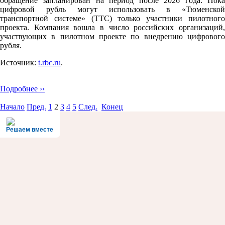
обращение запланирован на период после 2026 года. Пока
цифровой рубль могут использовать в «Тюменской
транспортной системе» (ТТС) только участники пилотного
проекта. Компания вошла в число российских организаций,
участвующих в пилотном проекте по внедрению цифрового
рубля.
Источник:
t.rbc.ru
.
Подробнее ››
Начало
Пред.
1
2
3
4
5
След.
Конец
Решаем вместе