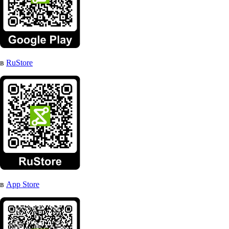
в
RuStore
в
App Store