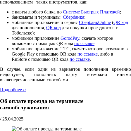
использованием таких инструментов, как:
с карты любого банка по
Cистеме Быстрых Платежей
;
банкоматы и терминалы
Сбербанка
;
мобильное приложение и сервис
СбербанкOnline
(
QR код
для пополнения,
QR код
для покупки проездного в г.
Тобольске);
мобильное приложение
GorodPay
, скачать которое
возможно с помощью QR кода
по ссылке
.
мобильное приложение ТТС, скачать которое возможно в
Google Play с помощью QR кода
по ссылке
, либо в
RuStore с помощью QR кода
по ссылке
.
В случае, если один из вариантов пополнения временно
недоступен, пополнить карту возможно иными
вышеперечисленными способами.
Подробнее ››
Об оплате проезда на терминале
самообслуживания
/
25.04.2025