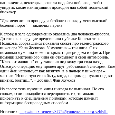
напряжении, некоторые решили подойти поближе, чтобы
увидеть, какие манипуляции проводил над собой тюменский
биохакер.
"Для меня лично процедура безболезненная, у меня высокий
болевой порог", – заключил парень.
К слову, в зале одновременно оказались два человека-киборга.
До того, как ведущие представили публике Константина
Полякова, собравшимся показали сюжет про зеленоградского
инженера Жана Жужкова. У мужчины – три чипа. С их
помощью мужчина может открывать двери дома и офиса. При
помощи электронного чипа он открывает и свой автомобиль.
"Ключ от машины" он установил под кожу три года назад.
Опасную операцию ему провел друг, работающий слесарем. Еще
один Жан использует как визитку. А в пальце у инженера –
магнит. "Использую его в быту, когда, например, нужно поднять
винтик, болтик...", – добавил Жан Жужков.
Из своего тела мужчина чипы никогда не вынимал. По его
словам, если понадобится перепрошить их, то можно
прибегнуть к специальным приборам, которые изменят
информацию беспроводным способом.
Источник:
https://tumix.ru/news/37754/tyumenets-kiborg-vzhivil-