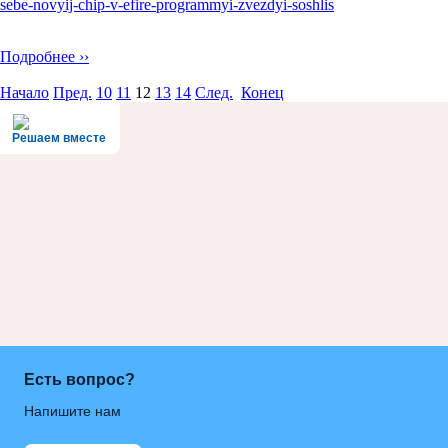
sebe-novyij-chip-v-efire-programmyi-zvezdyi-soshlis
Подробнее ››
Начало
Пред.
10
11
12
13
14
След.
Конец
Решаем вместе
Есть вопрос?
Напишите нам