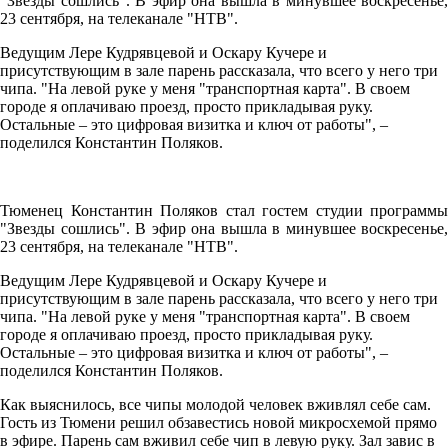
"Звезды сошлись". В эфир она вышла в минувшее воскресенье,
23 сентября, на телеканале "НТВ".
Ведущим Лере Кудрявцевой и Оскару Кучере и
присутствующим в зале парень рассказала, что всего у него три
чипа. "На левой руке у меня "транспортная карта". В своем
городе я оплачиваю проезд, просто прикладывая руку.
Остальные – это цифровая визитка и ключ от работы", –
поделился Константин Поляков.
Тюменец Константин Поляков стал гостем студии программы
"Звезды сошлись". В эфир она вышла в минувшее воскресенье,
23 сентября, на телеканале "НТВ".
Ведущим Лере Кудрявцевой и Оскару Кучере и
присутствующим в зале парень рассказала, что всего у него три
чипа. "На левой руке у меня "транспортная карта". В своем
городе я оплачиваю проезд, просто прикладывая руку.
Остальные – это цифровая визитка и ключ от работы", –
поделился Константин Поляков.
Как выяснилось, все чипы молодой человек вживлял себе сам.
Гость из Тюмени решил обзавестись новой микросхемой прямо
в эфире. Парень сам вживил себе чип в левую руку. Зал завис в