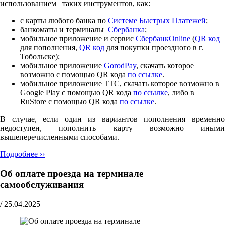
использованием таких инструментов, как:
с карты любого банка по
Cистеме Быстрых Платежей
;
банкоматы и терминалы
Сбербанка
;
мобильное приложение и сервис
СбербанкOnline
(
QR код
для пополнения,
QR код
для покупки проездного в г.
Тобольске);
мобильное приложение
GorodPay
, скачать которое
возможно с помощью QR кода
по ссылке
.
мобильное приложение ТТС, скачать которое возможно в
Google Play с помощью QR кода
по ссылке
, либо в
RuStore с помощью QR кода
по ссылке
.
В случае, если один из вариантов пополнения временно
недоступен, пополнить карту возможно иными
вышеперечисленными способами.
Подробнее ››
Об оплате проезда на терминале
самообслуживания
/
25.04.2025