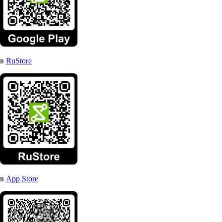
в
RuStore
в
App Store