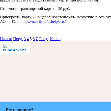
придется вручную вводить номер карты при пополнении.
Стоимость транспортной карты – 50 руб.
Приобрести карту «Общепользовательская» возможно в офисах
АО «ТТС» -
https://oao-tts.ru/ttshelp/acts/
.
Начало
Пред.
3
4
5
6
7
След.
Конец
Решаем вместе
Есть вопрос?