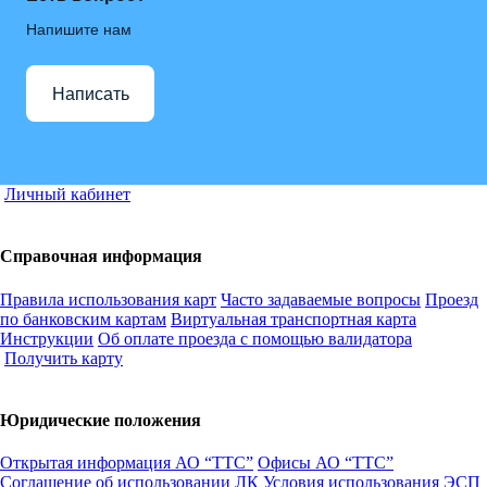
Напишите нам
Написать
Личный кабинет
Справочная информация
Правила использования карт
Часто задаваемые вопросы
Проезд
по банковским картам
Виртуальная транспортная карта
Инструкции
Об оплате проезда с помощью валидатора
Получить карту
Юридические положения
Открытая информация АО “ТТС”
Офисы АО “ТТС”
Соглашение об использовании ЛК
Условия использования ЭСП