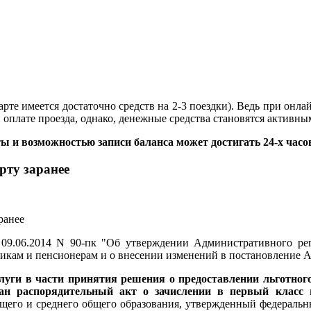
арте имеется достаточно средств на 2-3 поездки). Ведь при онл
оплате проезда, однако, денежные средства становятся активным
 и возможностью записи баланса может достигать 24-х часо
рту заранее
9.06.2014 N 90-пк "Об утверждении Административного рег
никам и пенсионерам и о внесении изменений в постановление 
луги в части принятия решения о предоставлении льготног
дан распорядительный акт о зачислении в первый класс
в
бщего и среднего общего образования, утвержденный федерал