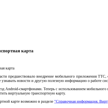
нспортная карта
асти предшествовало внедрение мобильного приложения ТТС, 
же узнавать новости и другую полезную информацию о работе си
езд Android-смартфонами. Теперь с использованием мобильного
тить виртуальную транспортную карту.
ртной карте возможно в разделе
"Справочная информация. Вирту