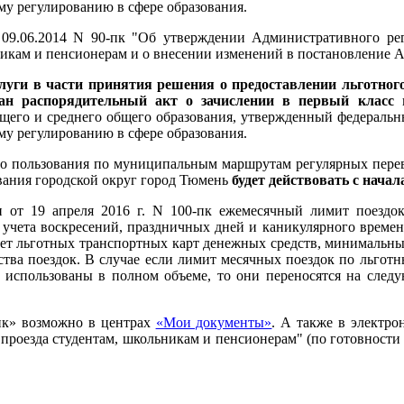
му регулированию в сфере образования.
9.06.2014 N 90-пк "Об утверждении Административного рег
никам и пенсионерам и о внесении изменений в постановление 
луги в части принятия решения о предоставлении льготног
дан распорядительный акт о зачислении в первый класс
в
бщего и среднего общего образования, утвержденный федерал
му регулированию в сфере образования.
го пользования по муниципальным маршрутам регулярных пере
вания городской округ город Тюмень
будет действовать с начала
 от 19 апреля 2016 г. N 100-пк ежемесячный лимит поездо
ез учета воскресений, праздничных дней и каникулярного врем
ет льготных транспортных карт денежных средств, минимальный
ества поездок. В случае если лимит месячных поездок по льго
е использованы в полном объеме, то они переносятся на след
ик» возможно в центрах
«Мои документы»
. А также в электро
проезда студентам, школьникам и пенсионерам" (по готовности