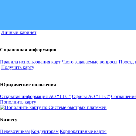
Личный кабинет
Справочная информация
Правила использования карт
Часто задаваемые вопросы
Проезд 
Получить карту
Юридические положения
Открытая информация АО “ТТС”
Офисы АО “ТТС”
Соглашение
Пополнить карту
Бизнесу
Перевозчикам
Кондукторам
Корпоративные карты