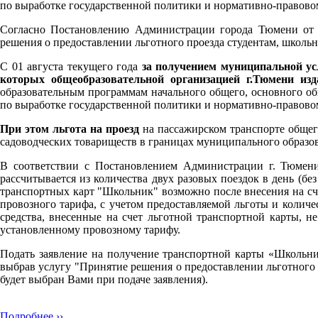
по выработке государственной политики и нормативно-правово
Согласно Постановлению Администрации города Тюмени от 0
решения о предоставлении льготного проезда студентам, школь
С 01 августа текущего года
за получением муниципальной ус
которых общеобразовательной организацией г.Тюмени из
образовательным программам начального общего, основного о
по выработке государственной политики и нормативно-правово
При этом льгота на проезд
на пассажирском транспорте обще
садоводческих товариществ в границах муниципального образо
В соответствии с Постановлением Администрации г. Тюмени
рассчитывается из количества двух разовых поездок в день (б
транспортных карт "Школьник" возможно после внесения на сч
провозного тарифа, с учетом предоставляемой льготы и колич
средства, внесенные на счет льготной транспортной карты, н
установленному провозному тарифу.
Подать заявление на получение транспортной карты «Школьн
выбрав услугу "Принятие решения о предоставлении льготного 
будет выбран Вами при подаче заявления).
Подробнее ››