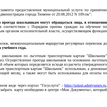
ламента предоставления муниципальной услуги по принятию
Администрации города Тюмени от 20.08.2012 N 109-пк":
о проезда школьникам могут обращаться лица, в отношении
 соответствии с Порядком приема граждан на обучение п
ьным органом исполнительной власти, осуществляющим функции
возок, межмуниципальным маршрутам регулярных перевозок до
 учебного года.
к школьников по льготным транспортным картам "Школьник"
ени). Осуществление проезда школьников на основании льготных
 объем которых определяется исходя из расчета утвержденного
тным транспортным картам "Школьник" использован, а денежные
ующий месяц, а также могут быть использованы для оплаты по
нном виде через портал "Госуслуги" -
https://uslugi.admtyumen.ru
 забрать карту необходимо в центре «Мои Документы», который