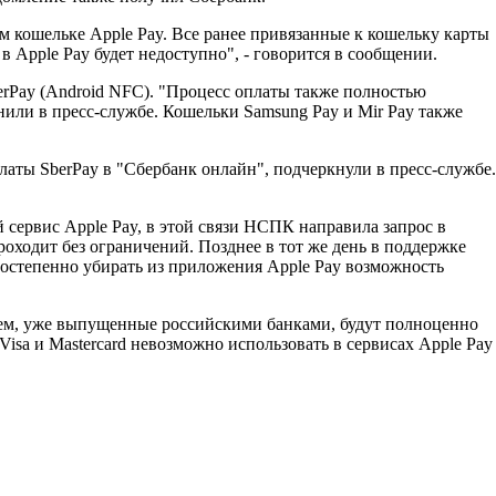
 кошельке Apple Pay. Все ранее привязанные к кошельку карты
 Apple Pay будет недоступно", - говорится в сообщении.
erPay (Android NFC). "Процесс оплаты также полностью
нили в пресс-службе. Кошельки Samsung Pay и Mir Pay также
латы SberPay в "Сбербанк онлайн", подчеркнули в пресс-службе.
сервис Apple Pay, в этой связи НСПК направила запрос в
оходит без ограничений. Позднее в тот же день в поддержке
остепенно убирать из приложения Apple Pay возможность
тем, уже выпущенные российскими банками, будут полноценно
 Visa и Mastercard невозможно использовать в сервисах Apple Pay