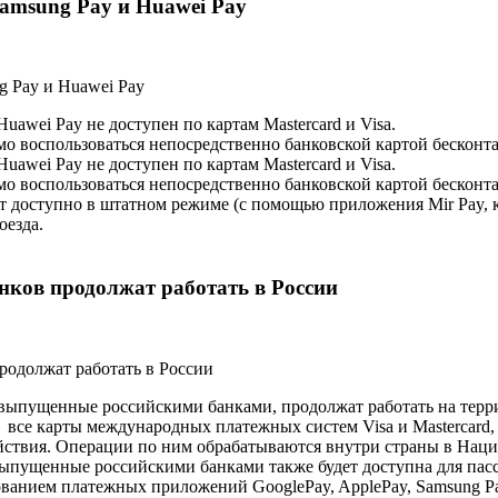
Samsung Pay и Huawei Pay
uawei Pay не доступен по картам Mastercard и Visa.
о воспользоваться непосредственно банковской картой бесконта
uawei Pay не доступен по картам Mastercard и Visa.
о воспользоваться непосредственно банковской картой бесконта
 доступно в штатном режиме (с помощью приложения Mir Pay, к
оезда.
нков продолжат работать в России
, выпущенные российскими банками, продолжат работать на тер
) все карты международных платежных систем Visa и Mastercard
йствия. Операции по ним обрабатываются внутри страны в Нацио
 выпущенные российскими банками также будет доступна для пас
ованием платежных приложений GooglePay, ApplePay, Samsung Pa