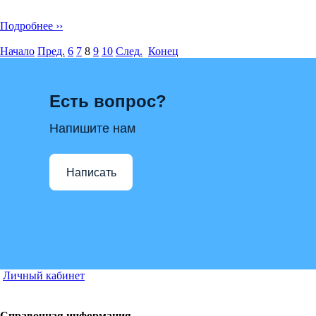
Подробнее ››
Начало
Пред.
6
7
8
9
10
След.
Конец
Есть вопрос?
Напишите нам
Написать
Личный кабинет
Справочная информация