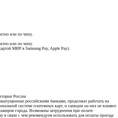
ктно или по чипу.
ктно или по чипу.
артой МИР в Samsung Pay, Apple Pay).
ритории России
, выпущенные российскими банками, продолжат работать на
нальной системе платежных карт, и санкции на них не влияют.
сажиров города. Возможны затруднения при оплате
y в связи с чем рекомендуем использовать для оплаты проезда