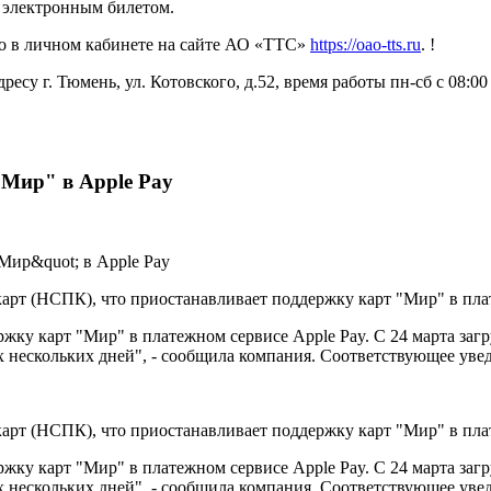
я электронным билетом.
о в личном кабинете на сайте АО «ТТС»
https://oao-tts.ru
. !
г. Тюмень, ул. Котовского, д.52, время работы пн-сб с 08:00 до 
"Мир" в Apple Pay
рт (НСПК), что приостанавливает поддержку карт "Мир" в пла
у карт "Мир" в платежном сервисе Apple Pay. С 24 марта загру
х нескольких дней", - сообщила компания. Соответствующее уве
рт (НСПК), что приостанавливает поддержку карт "Мир" в пла
у карт "Мир" в платежном сервисе Apple Pay. С 24 марта загру
х нескольких дней", - сообщила компания. Соответствующее уве