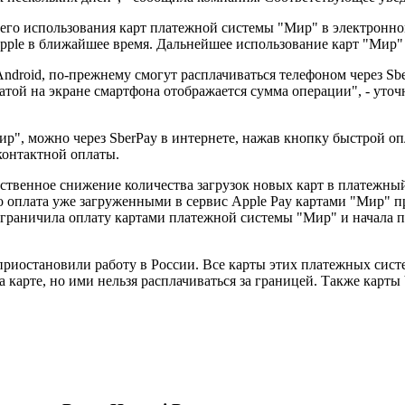
го использования карт платежной системы "Мир" в электронном
ple в ближайшее время. Дальнейшее использование карт "Мир" в
ndroid, по-прежнему смогут расплачиваться телефоном через Sb
атой на экране смартфона отображается сумма операции", - уточ
ир", можно через SberPay в интернете, нажав кнопку быстрой оп
контактной оплаты.
твенное снижение количества загрузок новых карт в платежный 
 оплата уже загруженными в сервис Apple Pay картами "Мир" пр
граничила оплату картами платежной системы "Мир" и начала п
приостановили работу в России. Все карты этих платежных сис
а карте, но ими нельзя расплачиваться за границей. Также карты