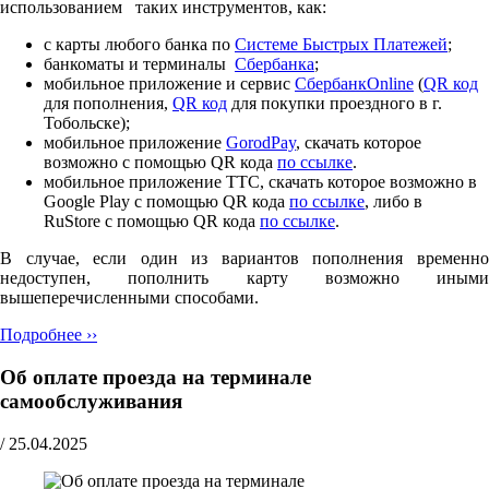
использованием таких инструментов, как:
с карты любого банка по
Cистеме Быстрых Платежей
;
банкоматы и терминалы
Сбербанка
;
мобильное приложение и сервис
СбербанкOnline
(
QR код
для пополнения,
QR код
для покупки проездного в г.
Тобольске);
мобильное приложение
GorodPay
, скачать которое
возможно с помощью QR кода
по ссылке
.
мобильное приложение ТТС, скачать которое возможно в
Google Play с помощью QR кода
по ссылке
, либо в
RuStore с помощью QR кода
по ссылке
.
В случае, если один из вариантов пополнения временно
недоступен, пополнить карту возможно иными
вышеперечисленными способами.
Подробнее ››
Об оплате проезда на терминале
самообслуживания
/
25.04.2025