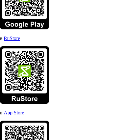
в
RuStore
в
App Store