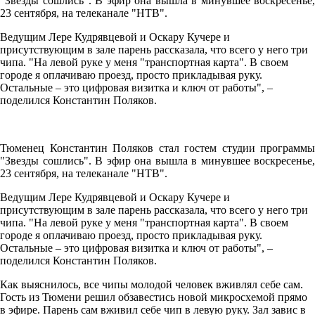
"Звезды сошлись". В эфир она вышла в минувшее воскресенье,
23 сентября, на телеканале "НТВ".
Ведущим Лере Кудрявцевой и Оскару Кучере и
присутствующим в зале парень рассказала, что всего у него три
чипа. "На левой руке у меня "транспортная карта". В своем
городе я оплачиваю проезд, просто прикладывая руку.
Остальные – это цифровая визитка и ключ от работы", –
поделился Константин Поляков.
Тюменец Константин Поляков стал гостем студии программы
"Звезды сошлись". В эфир она вышла в минувшее воскресенье,
23 сентября, на телеканале "НТВ".
Ведущим Лере Кудрявцевой и Оскару Кучере и
присутствующим в зале парень рассказала, что всего у него три
чипа. "На левой руке у меня "транспортная карта". В своем
городе я оплачиваю проезд, просто прикладывая руку.
Остальные – это цифровая визитка и ключ от работы", –
поделился Константин Поляков.
Как выяснилось, все чипы молодой человек вживлял себе сам.
Гость из Тюмени решил обзавестись новой микросхемой прямо
в эфире. Парень сам вживил себе чип в левую руку. Зал завис в