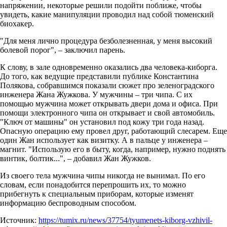
напряжении, некоторые решили подойти поближе, чтобы
увидеть, какие манипуляции проводил над собой тюменский
биохакер.
"Для меня лично процедура безболезненная, у меня высокий
болевой порог", – заключил парень.
К слову, в зале одновременно оказались два человека-киборга.
До того, как ведущие представили публике Константина
Полякова, собравшимся показали сюжет про зеленоградского
инженера Жана Жужкова. У мужчины – три чипа. С их
помощью мужчина может открывать двери дома и офиса. При
помощи электронного чипа он открывает и свой автомобиль.
"Ключ от машины" он установил под кожу три года назад.
Опасную операцию ему провел друг, работающий слесарем. Еще
один Жан использует как визитку. А в пальце у инженера –
магнит. "Использую его в быту, когда, например, нужно поднять
винтик, болтик...", – добавил Жан Жужков.
Из своего тела мужчина чипы никогда не вынимал. По его
словам, если понадобится перепрошить их, то можно
прибегнуть к специальным приборам, которые изменят
информацию беспроводным способом.
Источник:
https://tumix.ru/news/37754/tyumenets-kiborg-vzhivil-