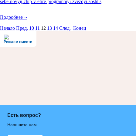
sebe-novyij-chip-v-efire-programmyi-zvezdyi-soshlis
Подробнее ››
Начало
Пред.
10
11
12
13
14
След.
Конец
Решаем вместе
Есть вопрос?
Напишите нам