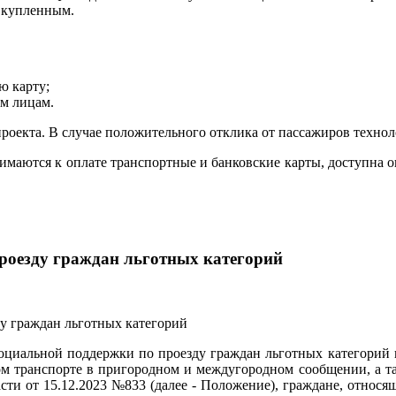
я купленным.
ю карту;
им лицам.
екта. В случае положительного отклика от пассажиров техноло
маются к оплате транспортные и банковские карты, доступна 
роезду граждан льготных категорий
оциальной поддержки по проезду граждан льготных категорий 
 транспорте в пригородном и междугородном сообщении, а та
и от 15.12.2023 №833 (далее - Положение), граждане, относящ