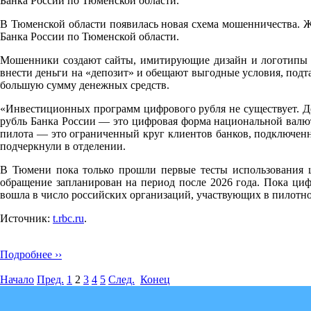
Банка России по Тюменской области.
В Тюменской области появилась новая схема мошенничества. Ж
Банка России по Тюменской области.
Мошенники создают сайты, имитирующие дизайн и логотипы ц
внести деньги на «депозит» и обещают выгодные условия, подт
большую сумму денежных средств.
«Инвестиционных программ цифрового рубля не существует. Д
рубль Банка России — это цифровая форма национальной валют
пилота — это ограниченный круг клиентов банков, подключенн
подчеркнули в отделении.
В Тюмени пока только прошли первые тесты использования ц
обращение запланирован на период после 2026 года. Пока циф
вошла в число российских организаций, участвующих в пилотн
Источник:
t.rbc.ru
.
Подробнее ››
Начало
Пред.
1
2
3
4
5
След.
Конец