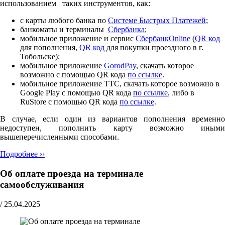
использованием таких инструментов, как:
с карты любого банка по
Cистеме Быстрых Платежей
;
банкоматы и терминалы
Сбербанка
;
мобильное приложение и сервис
СбербанкOnline
(
QR код
для пополнения,
QR код
для покупки проездного в г.
Тобольске);
мобильное приложение
GorodPay
, скачать которое
возможно с помощью QR кода
по ссылке
.
мобильное приложение ТТС, скачать которое возможно в
Google Play с помощью QR кода
по ссылке
, либо в
RuStore с помощью QR кода
по ссылке
.
В случае, если один из вариантов пополнения временно
недоступен, пополнить карту возможно иными
вышеперечисленными способами.
Подробнее ››
Об оплате проезда на терминале
самообслуживания
/
25.04.2025