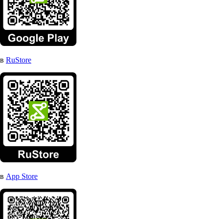
в
RuStore
в
App Store