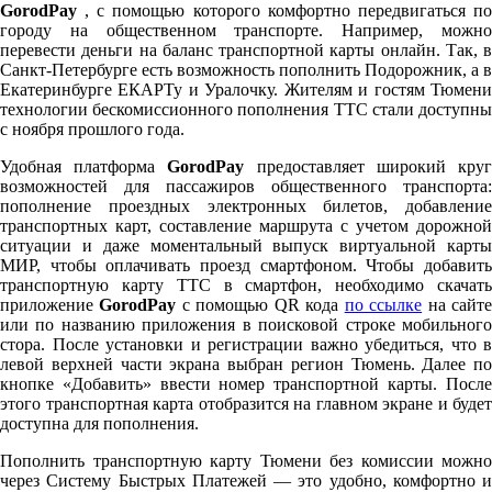
GorodPay
, с помощью которого комфортно передвигаться по
городу на общественном транспорте. Например, можно
перевести деньги на баланс транспортной карты онлайн. Так, в
Санкт-Петербурге есть возможность пополнить Подорожник, а в
Екатеринбурге ЕКАРТу и Уралочку. Жителям и гостям Тюмени
технологии бескомиссионного пополнения ТТС стали доступны
с ноября прошлого года.
Удобная платформа
GorodPay
предоставляет широкий кру
возможностей для пассажиров общественного транспорта:
пополнение проездных электронных билетов, добавление
транспортных карт, составление маршрута с учетом дорожной
ситуации и даже моментальный выпуск виртуальной карты
МИР, чтобы оплачивать проезд смартфоном. Чтобы добавить
транспортную карту ТТС в смартфон, необходимо скачать
приложение
GorodPay
с помощью QR кода
по ссылке
на сайт
или по названию приложения в поисковой строке мобильного
стора. После установки и регистрации важно убедиться, что в
левой верхней части экрана выбран регион Тюмень. Далее по
кнопке «Добавить» ввести номер транспортной карты. После
этого транспортная карта отобразится на главном экране и будет
доступна для пополнения.
Пополнить транспортную карту Тюмени без комиссии можно
через Систему Быстрых Платежей — это удобно, комфортно и