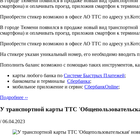
В городе Тюмени появился в продаже новый вид транспортной ка
смартфона) и оплачивать проезд, приложив смартфон к терминал
Приобрести стикер возможно в офисе АО ТТС по адресу ул.Кото
В городе Тюмени появился в продаже новый вид транспортной ка
смартфона) и оплачивать проезд, приложив смартфон к терминал
Приобрести стикер возможно в офисе АО ТТС по адресу ул.Кото
На стикере указан уникальный номер, его необходимо вводить 
Пополнить баланс возможно с помощью таких инструментов, ка
карты любого банка по
Cистеме Быстрых Платежей
;
банкоматы и терминалы
Сбербанка
;
мобильное приложение и сервис
СбербанкOnline
;
Подробнее ››
У транспортной карты ТТС 'Общепользовательска
/
06.04.2023