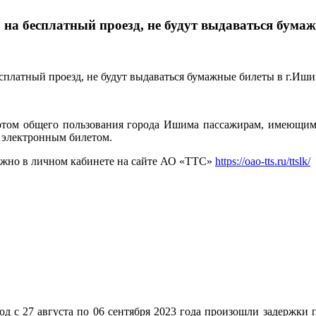
 на бесплатный проезд, не будут выдаваться бума
ортом общего пользования города Ишима пассажирам, имеющим
я электронным билетом.
ожно в личном кабинете на сайте АО «ТТС»
https://oao-tts.ru/ttslk/
д с 27 августа по 06 сентября 2023 года произошли задержки 