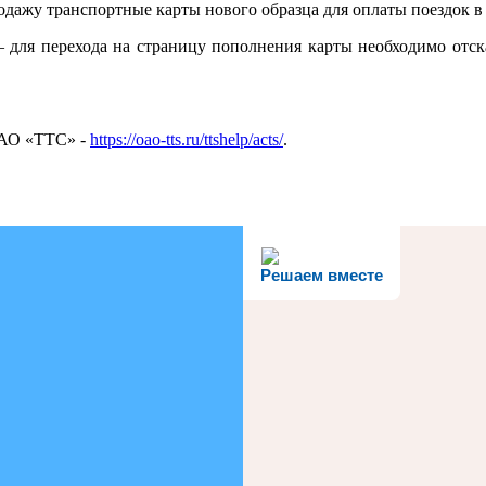
дажу транспортные карты нового образца для оплаты поездок в
 для перехода на страницу пополнения карты необходимо отска
 АО «ТТС» -
https://oao-tts.ru/ttshelp/acts/
.
Решаем вместе