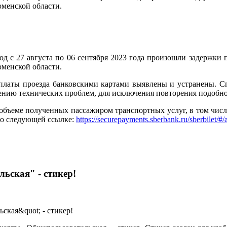
юменской области.
д с 27 августа по 06 сентября 2023 года произошли задержки 
юменской области.
платы проезда банковскими картами выявлены и устранены. С
ению технических проблем, для исключения повторения подобно
еме полученных пассажиром транспортных услуг, в том числе о
по следующей ссылке:
https://securepayments.sberbank.ru/sberbilet/#/
ьская" - стикер!