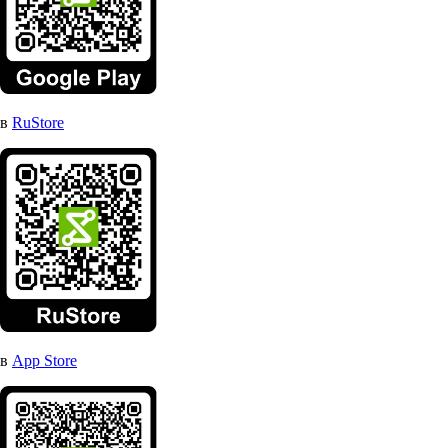
в
RuStore
в
App Store