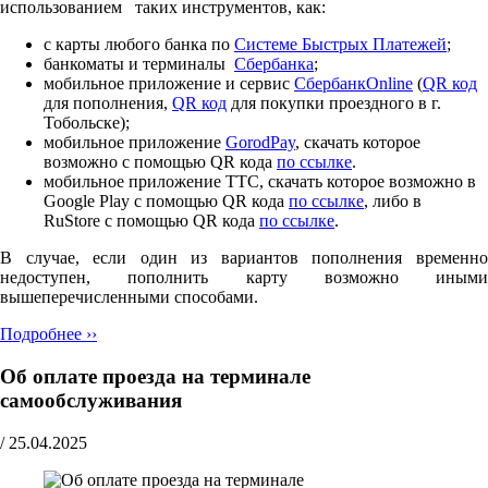
использованием таких инструментов, как:
с карты любого банка по
Cистеме Быстрых Платежей
;
банкоматы и терминалы
Сбербанка
;
мобильное приложение и сервис
СбербанкOnline
(
QR код
для пополнения,
QR код
для покупки проездного в г.
Тобольске);
мобильное приложение
GorodPay
, скачать которое
возможно с помощью QR кода
по ссылке
.
мобильное приложение ТТС, скачать которое возможно в
Google Play с помощью QR кода
по ссылке
, либо в
RuStore с помощью QR кода
по ссылке
.
В случае, если один из вариантов пополнения временно
недоступен, пополнить карту возможно иными
вышеперечисленными способами.
Подробнее ››
Об оплате проезда на терминале
самообслуживания
/
25.04.2025