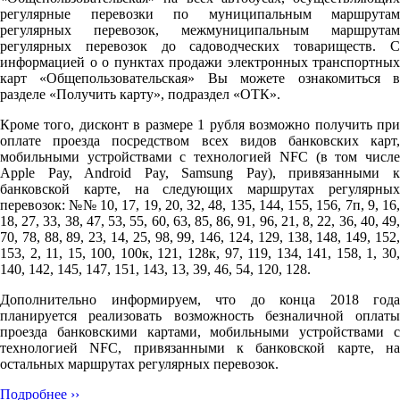
регулярные перевозки по муниципальным маршрутам
регулярных перевозок, межмуниципальным маршрутам
регулярных перевозок до садоводческих товариществ. С
информацией о о пунктах продажи электронных транспортных
карт «Общепользовательская» Вы можете ознакомиться в
разделе «Получить карту», подраздел «ОТК».
Кроме того, дисконт в размере 1 рубля возможно получить при
оплате проезда посредством всех видов банковских карт,
мобильными устройствами с технологией NFC (в том числе
Apple Pay, Android Pay, Samsung Pay), привязанными к
банковской карте, на следующих маршрутах регулярных
перевозок: №№ 10, 17, 19, 20, 32, 48, 135, 144, 155, 156, 7п, 9, 16,
18, 27, 33, 38, 47, 53, 55, 60, 63, 85, 86, 91, 96, 21, 8, 22, 36, 40, 49,
70, 78, 88, 89, 23, 14, 25, 98, 99, 146, 124, 129, 138, 148, 149, 152,
153, 2, 11, 15, 100, 100к, 121, 128к, 97, 119, 134, 141, 158, 1, 30,
140, 142, 145, 147, 151, 143, 13, 39, 46, 54, 120, 128.
Дополнительно информируем, что до конца 2018 года
планируется реализовать возможность безналичной оплаты
проезда банковскими картами, мобильными устройствами с
технологией NFC, привязанными к банковской карте, на
остальных маршрутах регулярных перевозок.
Подробнее ››