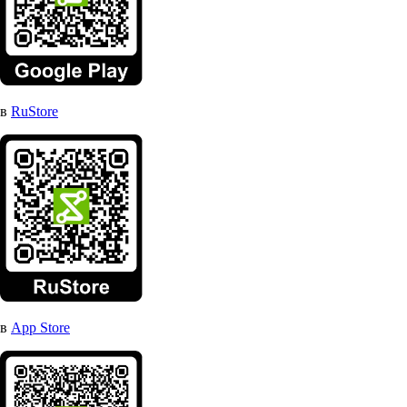
в
RuStore
в
App Store