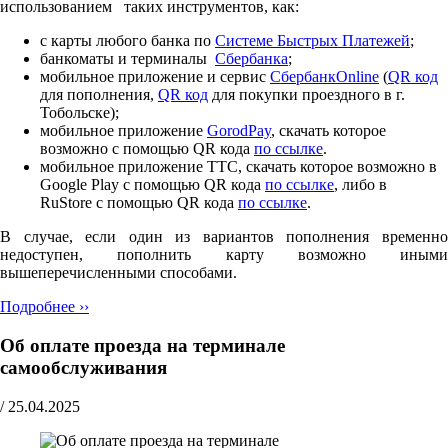
использованием таких инструментов, как:
с карты любого банка по
Cистеме Быстрых Платежей
;
банкоматы и терминалы
Сбербанка
;
мобильное приложение и сервис
СбербанкOnline
(
QR код
для пополнения,
QR код
для покупки проездного в г.
Тобольске);
мобильное приложение
GorodPay
, скачать которое
возможно с помощью QR кода
по ссылке
.
мобильное приложение ТТС, скачать которое возможно в
Google Play с помощью QR кода
по ссылке
, либо в
RuStore с помощью QR кода
по ссылке
.
В случае, если один из вариантов пополнения временно
недоступен, пополнить карту возможно иными
вышеперечисленными способами.
Подробнее ››
Об оплате проезда на терминале
самообслуживания
/
25.04.2025