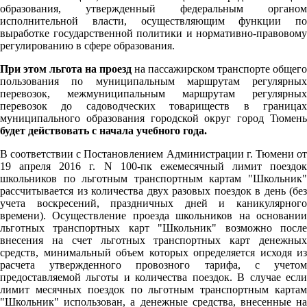
образования, утвержденный федеральным органом
исполнительной власти, осуществляющим функции по
выработке государственной политики и нормативно-правовому
регулированию в сфере образования.
При этом льгота на проезд
на пассажирском транспорте общего
пользования по муниципальным маршрутам регулярных
перевозок, межмуниципальным маршрутам регулярных
перевозок до садоводческих товариществ в границах
муниципального образования городской округ город Тюмень
будет действовать с начала учебного года.
В соответствии с Постановлением Администрации г. Тюмени от
19 апреля 2016 г. N 100-пк ежемесячный лимит поездок
школьников по льготным транспортным картам "Школьник"
рассчитывается из количества двух разовых поездок в день (без
учета воскресений, праздничных дней и каникулярного
времени). Осуществление проезда школьников на основании
льготных транспортных карт "Школьник" возможно после
внесения на счет льготных транспортных карт денежных
средств, минимальный объем которых определяется исходя из
расчета утвержденного провозного тарифа, с учетом
предоставляемой льготы и количества поездок. В случае если
лимит месячных поездок по льготным транспортным картам
"Школьник" использован, а денежные средства, внесенные на