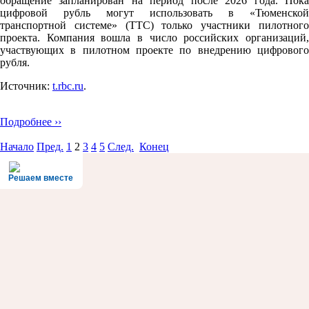
обращение запланирован на период после 2026 года. Пока
цифровой рубль могут использовать в «Тюменской
транспортной системе» (ТТС) только участники пилотного
проекта. Компания вошла в число российских организаций,
участвующих в пилотном проекте по внедрению цифрового
рубля.
Источник:
t.rbc.ru
.
Подробнее ››
Начало
Пред.
1
2
3
4
5
След.
Конец
Решаем вместе