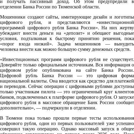
и получать пассивный доход. Об этом предупредили в
отделении Банка России по Тюменской области.
Мошенники создают сайты, имитирующие дизайн и логотипы
цифрового рубля, и представляются «инвестиционной
программой цифрового рубля Банка России». На них жертву
убеждают внести деньги на «депозит» и обещают выгодные
условия, подталкивая к быстрому принятию решения, пока
«порог входа низкий». Задача мошенников — вынудить
человека внести как можно большую сумму денежных средств.
«Инвестиционных программ цифрового рубля не существует.
Доверяйте только официальным источникам. Вся информация о
цифровом рубле опубликована на сайте Банка России.
Цифровой рубль Банка России — это цифровая форма
национальной валюты. Она вводится как средство для платежей
и переводов. Сейчас операции с цифровыми рублями доступны
только участникам пилота — это ограниченный круг клиентов
банков, подключенных к платформе цифрового рубля. О запуске
цифрового рубля в массовое обращение Банк России сообщит
дополнительно», — подчеркнули в отделении.
В Тюмени пока только прошли первые тесты использования
цифрового рубля, один из первых пользователей уже успешно
совершил такую операцию. Однако массовый запуск в общее