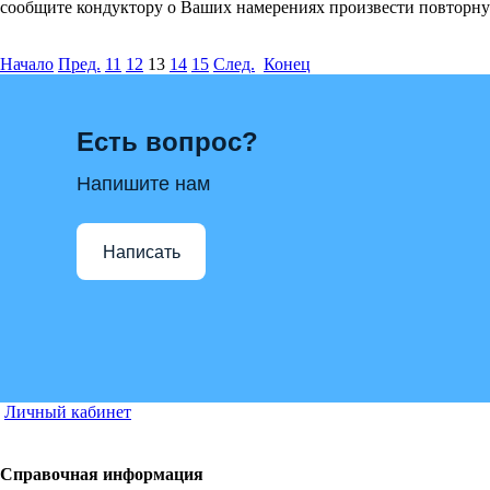
сообщите кондуктору о Ваших намерениях произвести повторну
Начало
Пред.
11
12
13
14
15
След.
Конец
Есть вопрос?
Напишите нам
Написать
Личный кабинет
Справочная информация