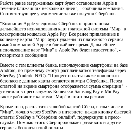
Работа ранее загруженных карт будет остановлена Apple в
течение ближайших нескольких дней", - сообщила компания.
Соответствующее уведомление также получил Сбербанк.
"Компания Apple уведомила Сбербанк о приостановке
дальнейшего использования карт платежной системы "Мир" в
электронном кошельке Apple Pay. Все ранее привязанные к
кошельку карты "Мир" будут удалены из платежного сервиса
самой компанией Apple в ближайшее время. Дальнейшее
использование карт "Мир" в Apple Pay будет недоступно", -
говорится в сообщении.
Вместе с тем клиенты банка, использующие смартфоны на базе
Android, по-прежнему смогут расплачиваться телефоном через
SberPay (Android NFC). "Процесс оплаты также полностью
безопасен: данные карты остаются внутри Сбербанка. Перед
оплатой на экране смартфона отображается сумма операции", -
уточнили в пресс-службе. Кошельки Samsung Pay и Mir Pay
также работают с картами "Мир" в штатном режиме
Кроме того, расплатиться любой картой Сбера, в том числе и
"Мир", можно через SberPay в интернете, нажав кнопку быстрой
оплаты SberPay в "Сбербанк онлайн", подчеркнули в пресс-
службе. Помимо этого Сбер продолжает развивать и другие
сервисы бесконтактной оплаты.