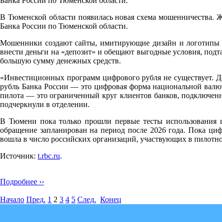
Банка России по Тюменской области.
В Тюменской области появилась новая схема мошенничества. Ж
Банка России по Тюменской области.
Мошенники создают сайты, имитирующие дизайн и логотипы ц
внести деньги на «депозит» и обещают выгодные условия, подт
большую сумму денежных средств.
«Инвестиционных программ цифрового рубля не существует. Д
рубль Банка России — это цифровая форма национальной валют
пилота — это ограниченный круг клиентов банков, подключенн
подчеркнули в отделении.
В Тюмени пока только прошли первые тесты использования ц
обращение запланирован на период после 2026 года. Пока циф
вошла в число российских организаций, участвующих в пилотн
Источник:
t.rbc.ru
.
Подробнее ››
Начало
Пред.
1
2
3
4
5
След.
Конец