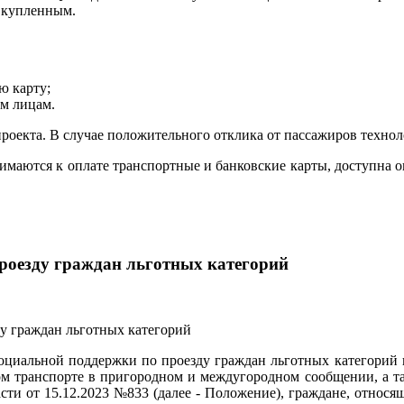
я купленным.
ю карту;
им лицам.
екта. В случае положительного отклика от пассажиров техноло
маются к оплате транспортные и банковские карты, доступна 
роезду граждан льготных категорий
оциальной поддержки по проезду граждан льготных категорий 
 транспорте в пригородном и междугородном сообщении, а та
и от 15.12.2023 №833 (далее - Положение), граждане, относящ